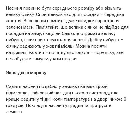
Насіння повинно бути середнього розміру або візьміть
велику сіянку. Сприятливий час для посадки – середина
жовтня. Весною ви помітите дуже швидке наростання
зеленої маси. Пам’ятайте, що велика сіянка не підійде для
посадки на зиму, якщо ви бажаєте отримати велику
цибулю, її використовують для зелені. Дрібну цибулю –
сіянку саджають у жовтні місяці. Можна посіяти
наприкінці жовтня – початку листопада – чорнушку, але
не забудьте замульчувати грядки.
Як садити моркву.
Садити насіння потрібно у землю, яка вже трохи
підмерзла. Найкращий час для цього є листопад, але
краще садити у ті дні, коли температура на дворі нижче 0
градусів. Покладіть насіння у грядки та притрусіть
землею.