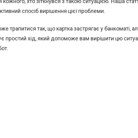
кожного, хто зіткнувся з такою ситуацією. Наша стат
ктивний спосіб вирішення цієї проблеми.
оже трапитися так, що картка застрягає у банкоматі, ал
нує простий хід, який допоможе вам вирішити цю ситу
бот.