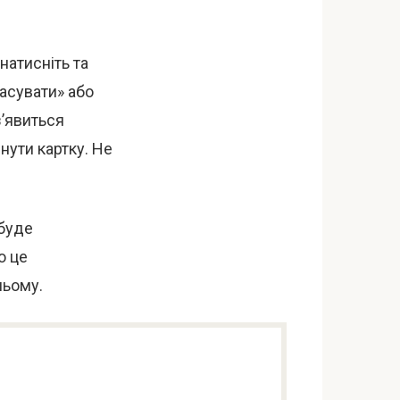
натисніть та
асувати» або
з’явиться
нути картку. Не
 буде
о це
ньому.