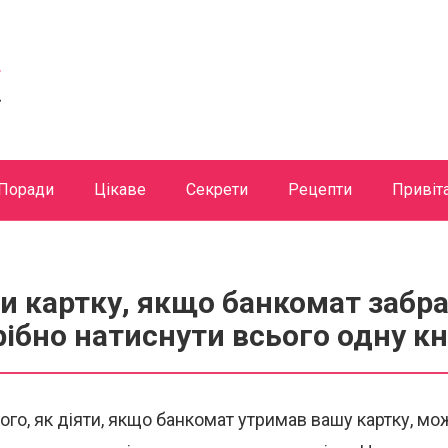
Поради
Цікаве
Секрети
Рецепти
Привіт
и картку, якщо банкомат забрав
рібно натиснути всього одну к
го, як діяти, якщо банкомат утримав вашу картку, мо