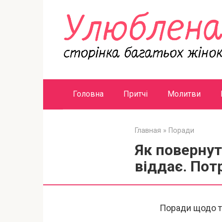
Перейти
к
контенту
Головна
Притчі
Молитви
Главная
»
Поради
Як повернут
віддає. Пот
Поради щодо то