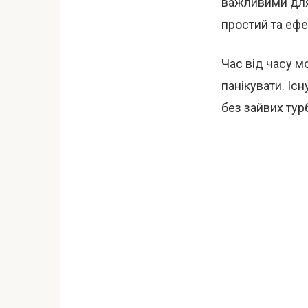
важливими для 
простий та ефе
Час від часу м
панікувати. Іс
без зайвих тур