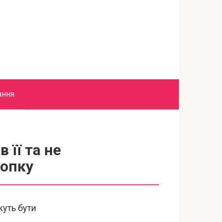
ання
 її та не
нопку
жуть бути