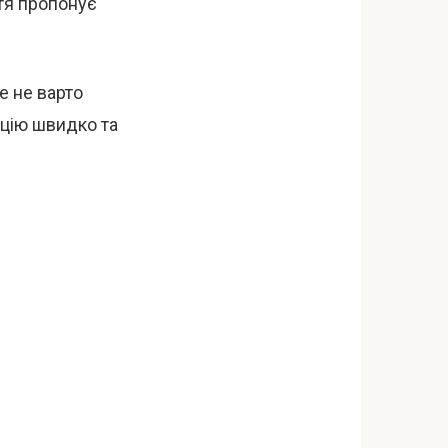
тя пропонує
е не варто
ацію швидко та