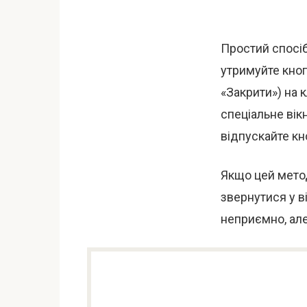
Простий спосіб
утримуйте кноп
«Закрити») на 
спеціальне вік
відпускайте кн
Якщо цей метод
звернутися у в
неприємно, ал