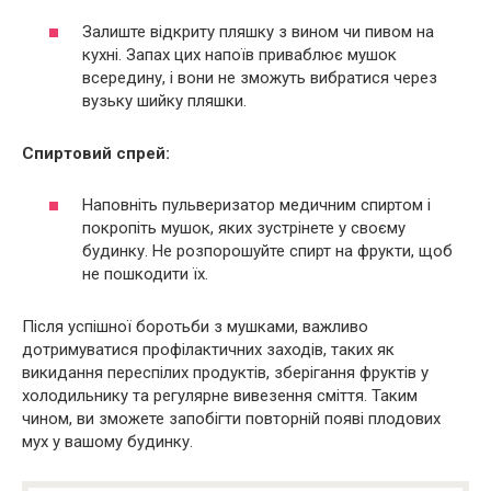
Залиште відкриту пляшку з вином чи пивом на
кухні. Запах цих напоїв приваблює мушок
всередину, і вони не зможуть вибратися через
вузьку шийку пляшки.
Спиртовий спрей:
Наповніть пульверизатор медичним спиртом і
покропіть мушок, яких зустрінете у своєму
будинку. Не розпорошуйте спирт на фрукти, щоб
не пошкодити їх.
Після успішної боротьби з мушками, важливо
дотримуватися профілактичних заходів, таких як
викидання переспілих продуктів, зберігання фруктів у
холодильнику та регулярне вивезення сміття. Таким
чином, ви зможете запобігти повторній появі плодових
мух у вашому будинку.