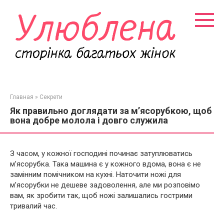
Перейти
к
контенту
Главная
»
Секрети
Як правильно доглядати за м’ясорубкою, щоб
вона добре молола і довго служила
З часом, у кожної господині починає затуплюватись
м’ясорубка. Така машина є у кожного вдома, вона є не
замінним помічником на кухні. Наточити ножі для
м’ясорубки не дешеве задоволення, але ми розповімо
вам, як зробити так, щоб ножі залишались гострими
тривалий час.