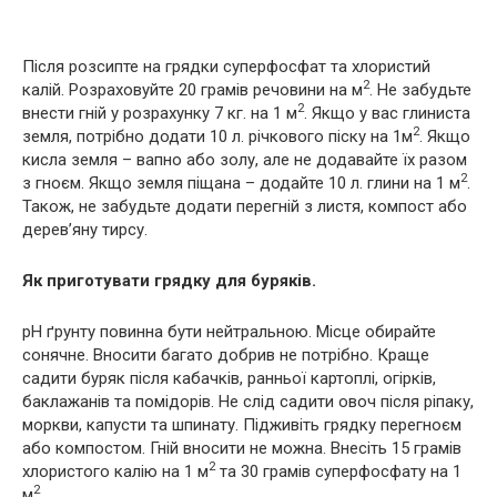
Після розсипте на грядки суперфосфат та хлористий
2
калій. Розраховуйте 20 грамів речовини на м
. Не забудьте
2
внести гній у розрахунку 7 кг. на 1 м
. Якщо у вас глиниста
2
земля, потрібно додати 10 л. річкового піску на 1м
. Якщо
кисла земля – вапно або золу, але не додавайте їх разом
2
з гноєм. Якщо земля піщана – додайте 10 л. глини на 1 м
.
Також, не забудьте додати перегній з листя, компост або
дерев’яну тирсу.
Як приготувати грядку для буряків.
рН ґрунту повинна бути нейтральною. Місце обирайте
сонячне. Вносити багато добрив не потрібно. Краще
садити буряк після кабачків, ранньої картоплі, огірків,
баклажанів та помідорів. Не слід садити овоч після ріпаку,
моркви, капусти та шпинату. Підживіть грядку перегноєм
або компостом. Гній вносити не можна. Внесіть 15 грамів
2
хлористого калію на 1 м
та 30 грамів суперфосфату на 1
2
м
.