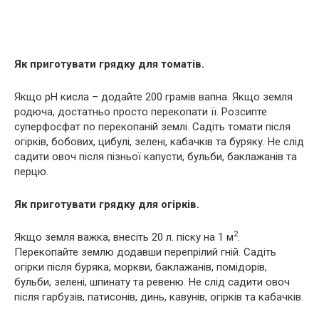
Як приготувати грядку для томатів.
Якщо рН кисла – додайте 200 грамів вапна. Якщо земля
родюча, достатньо просто перекопати її. Розсипте
суперфосфат по перекопаній землі. Садіть томати після
огірків, бобових, цибулі, зелені, кабачків та буряку. Не слід
садити овоч після пізньої капусти, бульби, баклажанів та
перцю.
Як приготувати грядку для огірків.
2
Якщо земля важка, внесіть 20 л. піску на 1 м
.
Перекопайте землю додавши перепрілий гній. Садіть
огірки після буряка, моркви, баклажанів, помідорів,
бульби, зелені, шпинату та ревеню. Не слід садити овоч
після гарбузів, патисонів, динь, кавунів, огірків та кабачків.