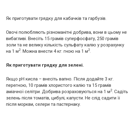
Як приготувати грядку для кабачків та гарбузів.
Овочі полюбляють різноманітні добрива, вони в цьому не
вибагливі. Внесіть 15 грамів суперфосфату, 250 грамів
золи та не велику кількість сульфату калію у розрахунку
2
2
на 1 м
. Можна внести 4 кг. гною на 1 м
.
Як приготувати грядку для зелені.
Якщо рН кисла – внесіть вапно. Після додайте 3 кг.
перегною, 10 грамів хлористого калію та 15 грамів
2
аміачної селітри. Добрива розраховуються на 1 м
. Садіть
зелень після томатів, цибулі, капусти. Не слід садити її
після моркви, селери та пастернаку.