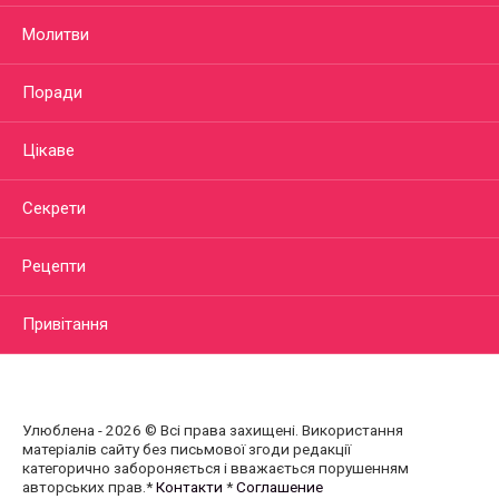
Молитви
Поради
Цікаве
Секрети
Рецепти
Привітання
Улюблена - 2026 © Всі права захищені. Використання
матеріалів сайту без письмової згоди редакції
категорично забороняється і вважається порушенням
авторських прав.*
Контакти
*
Соглашение