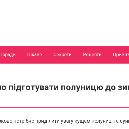
Поради
Цікаве
Секрети
Рецепти
Привіт
о підготувати полуницю до зи
зково потрібно приділити увагу кущам полуниці та суни