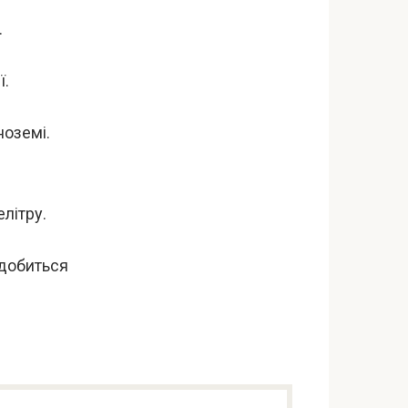
.
ї.
ноземі.
літру.
адобиться