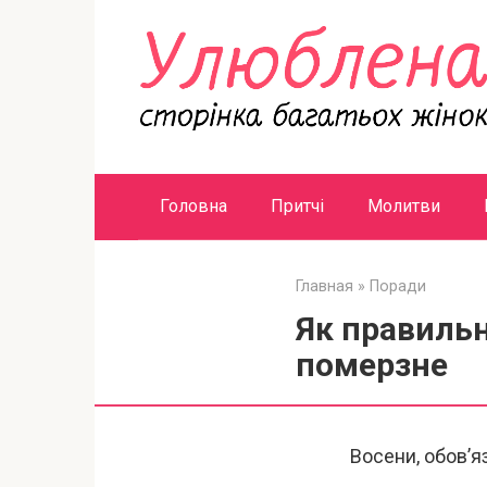
Перейти
к
контенту
Головна
Притчі
Молитви
Главная
»
Поради
Як правильн
померзне
Восени, обов’я