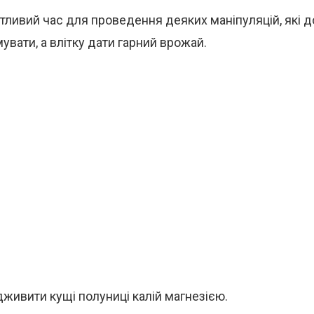
тливий час для проведення деяких маніпуляцій, які 
вати, а влітку дати гарний врожай.
дживити кущі полуниці калій магнезією.