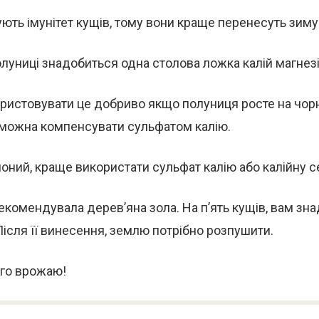
ють імунітет кущів, тому вони краще перенесуть зиму
луниці знадобиться одна столова ложка калій магнезі
ристовувати це добриво якщо полуниця росте на чор
 можна компенсувати сульфатом калію.
оний, краще використати сульфат калію або калійну се
екомендувала дерев’яна зола. На п’ять кущів, вам зн
Після її винесення, землю потрібно розпушити.
го врожаю!