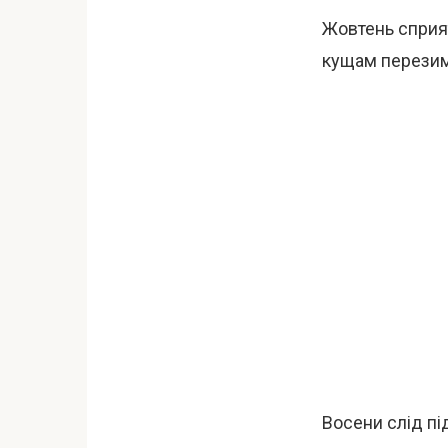
Жовтень сприя
кущам перезиму
Восени слід пі