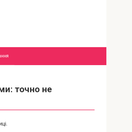
ання
ми: точно не
ці.