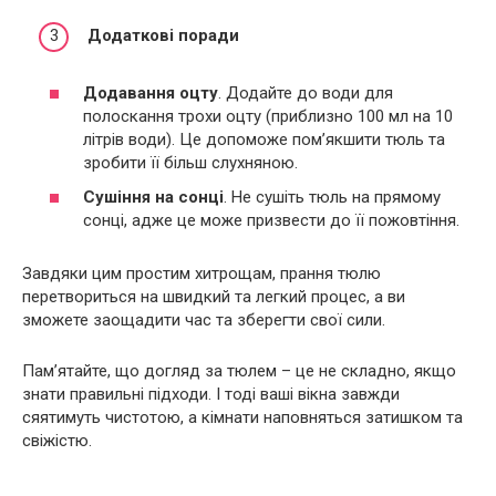
Додаткові поради
Додавання оцту
. Додайте до води для
полоскання трохи оцту (приблизно 100 мл на 10
літрів води). Це допоможе пом’якшити тюль та
зробити її більш слухняною.
Сушіння на сонці
. Не сушіть тюль на прямому
сонці, адже це може призвести до її пожовтіння.
Завдяки цим простим хитрощам, прання тюлю
перетвориться на швидкий та легкий процес, а ви
зможете заощадити час та зберегти свої сили.
Пам’ятайте, що догляд за тюлем – це не складно, якщо
знати правильні підходи. І тоді ваші вікна завжди
сяятимуть чистотою, а кімнати наповняться затишком та
свіжістю.