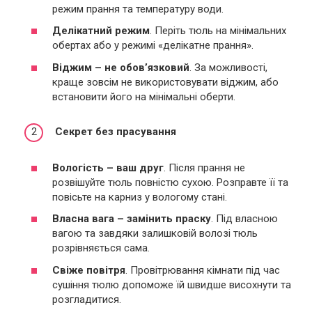
режим прання та температуру води.
Делікатний режим
. Періть тюль на мінімальних
обертах або у режимі «делікатне прання».
Віджим – не обов’язковий
. За можливості,
краще зовсім не використовувати віджим, або
встановити його на мінімальні оберти.
Секрет без прасування
Вологість – ваш друг
. Після прання не
розвішуйте тюль повністю сухою. Розправте її та
повісьте на карниз у вологому стані.
Власна вага – замінить праску
. Під власною
вагою та завдяки залишковій волозі тюль
розрівняється сама.
Свіже повітря
. Провітрювання кімнати під час
сушіння тюлю допоможе їй швидше висохнути та
розгладитися.