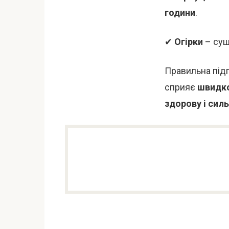
години
.
✔
Огірки
– суш
Правильна під
сприяє
швидк
здорову і сил