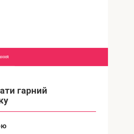
ання
ати гарний
ку
ою