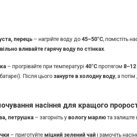
уста, перець
– нагрійте воду до
45–50°C
, помістіть на
вільно вливайте гарячу воду по стінках
.
нка
– прогрівайте при температурі
40°C
протягом
8–12
батареї). Після цього
занурте в холодну воду
, а поті
мочування насіння для кращого пророс
ва, петрушка
– загорніть у
вологу марлю
та залиште
ачки
– приготуйте
міцний зелений чай
і замочіть насі