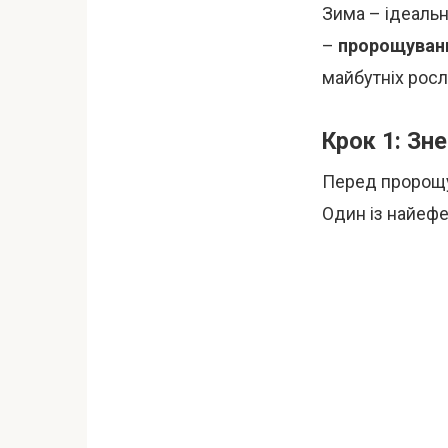
Зима – ідеальн
–
пророщуванн
майбутніх росл
Крок 1: Зн
Перед пророщу
Один із найеф