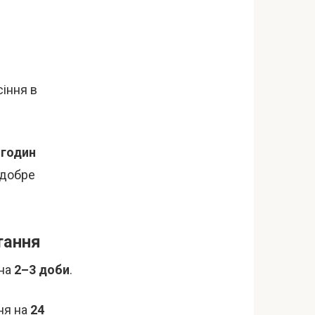
сіння в
 годин
м добре
тання
 на
2–3 доби
.
ння на
24