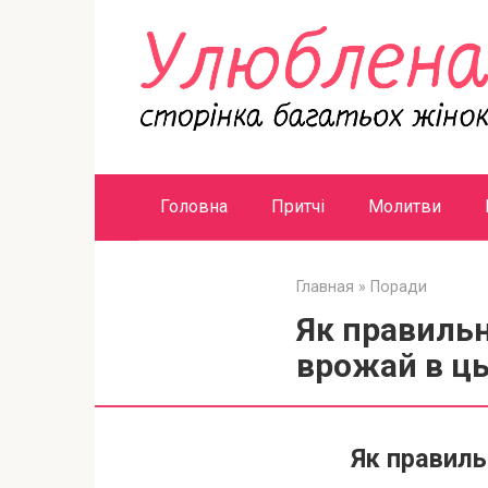
Перейти
к
контенту
Головна
Притчі
Молитви
Главная
»
Поради
Як правильн
врожай в ць
Як правил