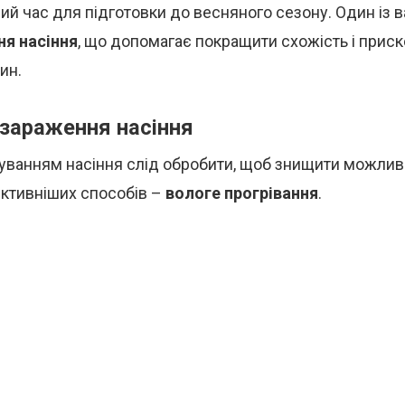
ий час для підготовки до весняного сезону. Один із 
я насіння
, що допомагає покращити схожість і приск
ин.
езараження насіння
ванням насіння слід обробити, щоб знищити можливі
ективніших способів –
вологе прогрівання
.