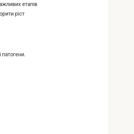
важливих етапів
орити ріст
 патогени.