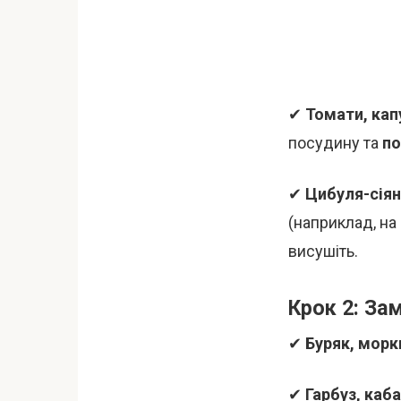
✔
Томати, кап
посудину та
по
✔
Цибуля-сія
(наприклад, на 
висушіть.
Крок 2: За
✔
Буряк, морк
✔
Гарбуз, каб