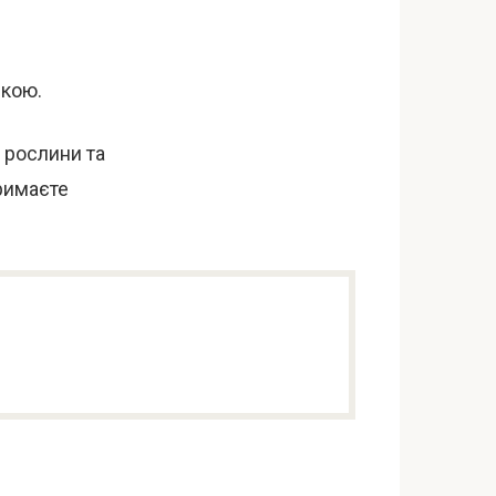
дкою.
і рослини та
римаєте