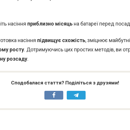
іть насіння
приблизно місяць
на батареї перед поса
готовка насіння
підвищує схожість
, зміцнює майбутн
ому росту
. Дотримуючись цих простих методів, ви от
ьну розсаду
.
Сподобалася стаття? Поділіться з друзями!