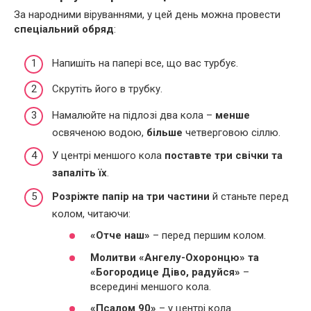
За народними віруваннями, у цей день можна провести
спеціальний обряд
:
Напишіть на папері все, що вас турбує.
Скрутіть його в трубку.
Намалюйте на підлозі два кола –
менше
освяченою водою,
більше
четверговою сіллю.
У центрі меншого кола
поставте три свічки та
запаліть їх
.
Розріжте папір на три частини
й станьте перед
колом, читаючи:
«Отче наш»
– перед першим колом.
Молитви «Ангелу-Охоронцю» та
«Богородице Діво, радуйся»
–
всередині меншого кола.
«Псалом 90»
– у центрі кола.