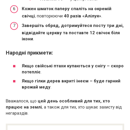
Кожен шматок паперу спаліть на окремій
свічці
, повторюючи
40 разів «Алілуя»
.
Завершіть обряд, дотримуйтеся посту три дні,
відвідайте церкву та поставте 12 свічок біля
ікони
.
Народні прикмети:
Якщо свійські птахи купаються у снігу – скоро
потепліє
.
Якщо гілки дерев вкриті інеєм – буде гарний
врожай меду
.
Вважалося, що
цей день особливий для тих, хто
працює на землі
, а також для тих, хто шукає захисту від
негараздів.