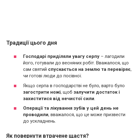
Традиції цього дня
Господарі приділяли увагу серпу
– лагодили
його, готували до весняних робіт. Вважалося, що
сам святий
спускається на землю та перевіряє
,
чи готові люди до посівної.
Якщо серпа в господарстві не було, варто було
загострити ножі
, щоб
залучити достаток і
захиститися від нечистої сили
.
Операції та лікування зубів у цей день не
проводили
, вважалося, що це може призвести
до ускладнень.
Як повернути втрачене щастя?