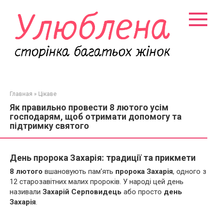
Перейти
к
контенту
Главная
»
Цікаве
Як правильно провести 8 лютого усім
господарям, щоб отримати допомогу та
підтримку святого
День пророка Захарія: традиції та прикмети
8 лютого
вшановують пам’ять
пророка Захарія
, одного з
12 старозавітних малих пророків. У народі цей день
називали
Захарій Серповидець
або просто
день
Захарія
.