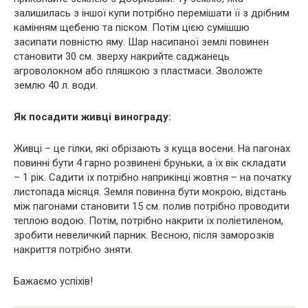
залишилась з іншої купи потрібно перемішати її з дрібним
камінням щебеню та піском. Потім цією сумішшю
засипати повністю яму. Шар насипаної землі повинен
становити 30 см. зверху накрийте саджанець
агроволокном або пляшкою з пластмаси. Зволожте
землю 40 л. води.
Як посадити живці винограду:
Живці – це гілки, які обрізають з куща восени. На пагонах
повинні бути 4 гарно розвинені бруньки, а їх вік складати
– 1 рік. Садити їх потрібно наприкінці жовтня – на початку
листопада місяця. Земля повинна бути мокрою, відстань
між пагонами становити 15 см. полив потрібно проводити
теплою водою. Потім, потрібно накрити їх поліетиленом,
зробити невеличкий парник. Весною, після заморозків
накриття потрібно зняти.
Бажаємо успіхів!