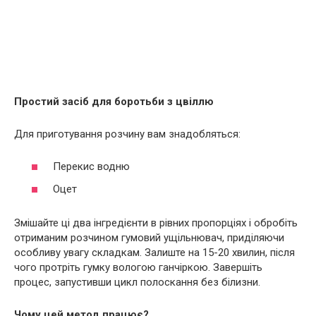
Простий засіб для боротьби з цвіллю
Для приготування розчину вам знадобляться:
Перекис водню
Оцет
Змішайте ці два інгредієнти в рівних пропорціях і обробіть
отриманим розчином гумовий ущільнювач, приділяючи
особливу увагу складкам. Залиште на 15-20 хвилин, після
чого протріть гумку вологою ганчіркою. Завершіть
процес, запустивши цикл полоскання без білизни.
Чому цей метод працює?