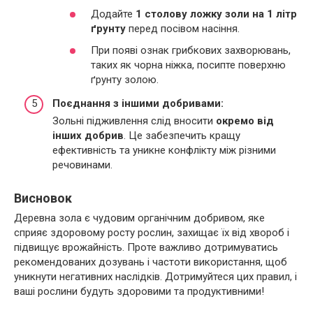
Додайте
1 столову ложку золи на 1 літр
ґрунту
перед посівом насіння.
При появі ознак грибкових захворювань,
таких як чорна ніжка, посипте поверхню
ґрунту золою.
Поєднання з іншими добривами:
Зольні підживлення слід вносити
окремо від
інших добрив
. Це забезпечить кращу
ефективність та уникне конфлікту між різними
речовинами.
Висновок
Деревна зола є чудовим органічним добривом, яке
сприяє здоровому росту рослин, захищає їх від хвороб і
підвищує врожайність. Проте важливо дотримуватись
рекомендованих дозувань і частоти використання, щоб
уникнути негативних наслідків. Дотримуйтеся цих правил, і
ваші рослини будуть здоровими та продуктивними!