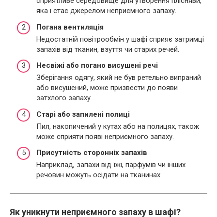
сприятливе середовище для утворення плісняви,
яка і стає джерелом неприємного запаху.
Погана вентиляція
Недостатній повітрообмін у шафі сприяє затримці
запахів від тканин, взуття чи старих речей.
Несвіжі або погано висушені речі
Зберігання одягу, який не був ретельно випраний
або висушений, може призвести до появи
затхлого запаху.
Старі або запилені полиці
Пил, накопичений у кутах або на полицях, також
може сприяти появі неприємного запаху.
Присутність сторонніх запахів
Наприклад, запахи від їжі, парфумів чи інших
речовин можуть осідати на тканинах.
Як уникнути неприємного запаху в шафі?