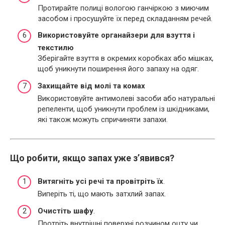
Протирайте полиці вологою ганчіркою з миючим
засобом і просушуйте їх перед складанням речей.
Використовуйте органайзери для взуття і
текстилю
Зберігайте взуття в окремих коробках або мішках,
щоб уникнути поширення його запаху на одяг.
Захищайте від молі та комах
Використовуйте антимолеві засоби або натуральні
репеленти, щоб уникнути проблем із шкідниками,
які також можуть спричиняти запахи.
Що робити, якщо запах уже з’явився?
Витягніть усі речі та провітріть їх
.
Виперіть ті, що мають затхлий запах.
Очистіть шафу
.
Протріть внутрішні поверхні розчином оцту чи