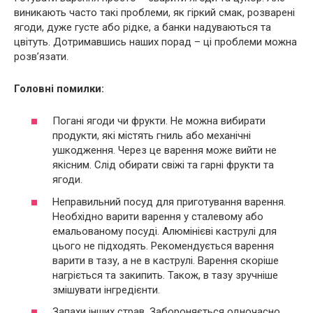
виникають часто такі проблеми, як гіркий смак, розварені
ягоди, дуже густе або рідке, а банки надуваються та
цвітуть. Дотримавшись наших порад – ці проблеми можна
розв’язати.
Головні помилки:
Погані ягоди чи фрукти. Не можна вибирати
продукти, які містять гниль або механічні
ушкодження. Через це варення може вийти не
якісним. Слід обирати свіжі та гарні фрукти та
ягоди.
Неправильний посуд для приготування варення.
Необхідно варити варення у сталевому або
емальованому посуді. Алюмінієві каструлі для
цього не підходять. Рекомендується варення
варити в тазу, а не в каструлі. Варення скоріше
нагріється та закипить. Також, в тазу зручніше
змішувати інгредієнти.
Запахи інших страв. Забороняється одночасно