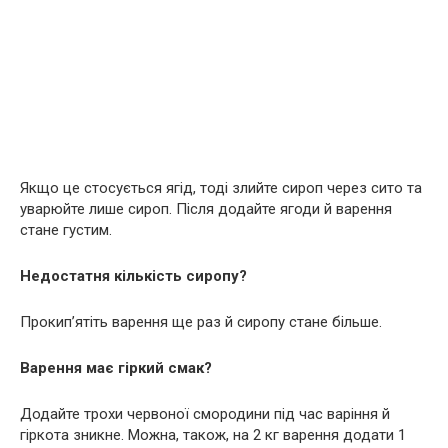
Якщо це стосується ягід, тоді злийте сироп через сито та
уварюйте лише сироп. Після додайте ягоди й варення
стане густим.
Недостатня кількість сиропу?
Прокип’ятіть варення ще раз й сиропу стане більше.
Варення має гіркий смак?
Додайте трохи червоної смородини під час варіння й
гіркота зникне. Можна, також, на 2 кг варення додати 1