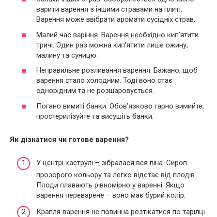
варити варення з іншими стравами на плиті.
Варення може ввібрати аромати сусідніх страв.
Малий час варіння. Варення необхідно кип’ятити
тричі. Один раз можна кип’ятити лише ожину,
малину та суницю.
Неправильне розливання варення. Бажано, щоб
варення стало холодним. Тоді воно стає
однорідним та не розшаровується.
Погано вимиті банки. Обов’язково гарно вимийте,
простерилізуйте та висушіть банки.
Як дізнатися чи готове варення?
У центрі каструлі – зібралася вся піна. Сироп
прозорого кольору та легко відстає від плодів.
Плоди плавають рівномірно у варенні. Якщо
варення переварене – воно має бурий колір.
Крапля варення не повинна розтікатися по тарілці.