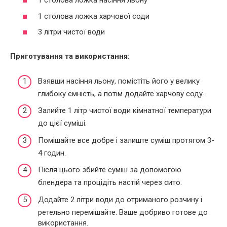
1 столова ложка насіння льону
1 столова ложка харчової соди
3 літри чистої води
Приготування та використання:
Взявши насіння льону, помістіть його у велику
глибоку ємність, а потім додайте харчову соду.
Залийте 1 літр чистої води кімнатної температури
до цієї суміші.
Помішайте все добре і залиште суміш протягом 3-
4 годин.
Після цього збийте суміш за допомогою
блендера та процідіть настій через сито.
Додайте 2 літри води до отриманого розчину і
ретельно перемішайте. Ваше добриво готове до
використання.