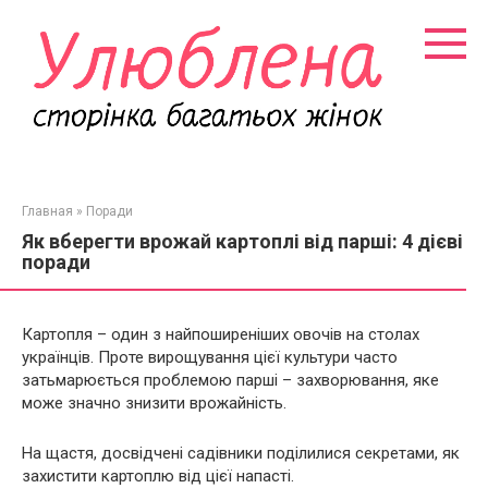
Перейти
к
контенту
Главная
»
Поради
Як вберегти врожай картоплі від парші: 4 дієві
поради
Картопля – один з найпоширеніших овочів на столах
українців. Проте вирощування цієї культури часто
затьмарюється проблемою парші – захворювання, яке
може значно знизити врожайність.
На щастя, досвідчені садівники поділилися секретами, як
захистити картоплю від цієї напасті.