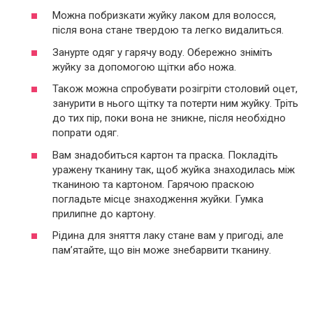
Можна побризкати жуйку лаком для волосся,
після вона стане твердою та легко видалиться.
Занурте одяг у гарячу воду. Обережно зніміть
жуйку за допомогою щітки або ножа.
Також можна спробувати розігріти столовий оцет,
занурити в нього щітку та потерти ним жуйку. Тріть
до тих пір, поки вона не зникне, після необхідно
попрати одяг.
Вам знадобиться картон та праска. Покладіть
уражену тканину так, щоб жуйка знаходилась між
тканиною та картоном. Гарячою праскою
погладьте місце знаходження жуйки. Гумка
прилипне до картону.
Рідина для зняття лаку стане вам у пригоді, але
пам’ятайте, що він може знебарвити тканину.