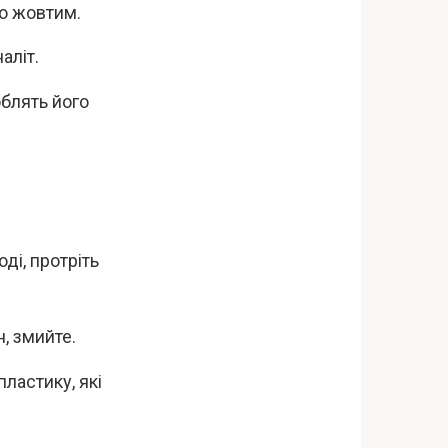
го жовтим.
аліт.
облять його
оді, протріть
н, змийте.
пластику, які