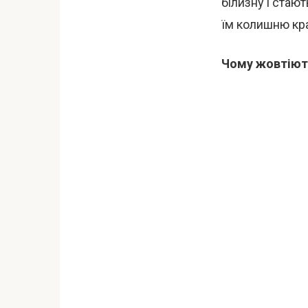
білизну і стаю
їм колишню кр
Чому жовтіють