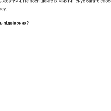
ть жовтими. Не поспішайте їх міняти! Існує багато спо
асу.
 підвіконня?