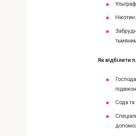
Ультраф
Нікотин
Забрудн
тьмяним
Як відбілити 
Господар
підвікон
Сода та 
Спеціаль
допомож