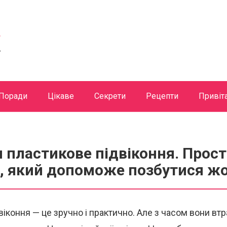
Поради
Цікаве
Секрети
Рецепти
Привіт
и пластикове підвіконня. Прост
б, який допоможе позбутися ж
віконня — це зручно і практично. Але з часом вони в