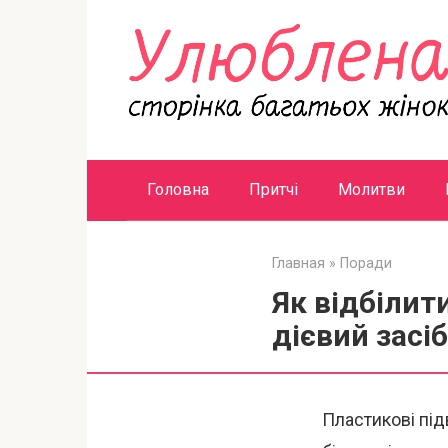
Перейти
к
контенту
Головна
Притчі
Молитви
Главная
»
Поради
Як відбілит
дієвий засі
Пластикові під