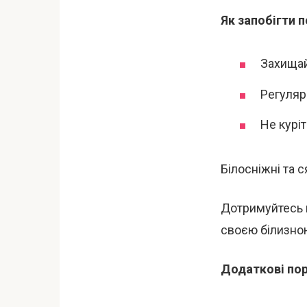
Як запобігти 
Захищай
Регуляр
Не куріт
Білосніжні та 
Дотримуйтесь ц
своєю білизно
Додаткові по