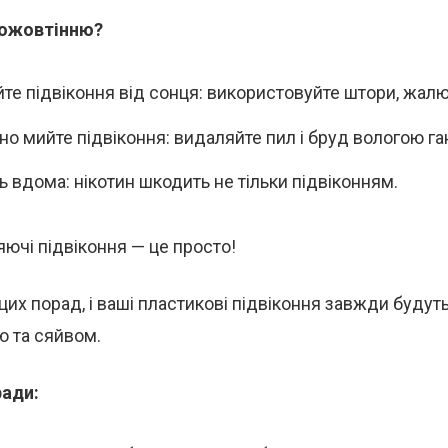
пожовтінню?
те підвіконня від сонця: використовуйте штори, жалюз
но мийте підвіконня: видаляйте пил і бруд вологою га
ь вдома: нікотин шкодить не тільки підвіконням.
сяючі підвіконня — це просто!
их порад, і ваші пластикові підвіконня завжди будут
ю та сяйвом.
ради: