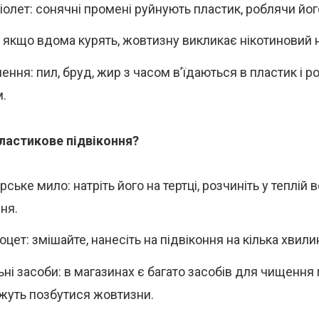
іолет: сонячні промені руйнують пластик, роблячи йо
: якщо вдома курять, жовтизну викликає нікотиновий н
ення: пил, бруд, жир з часом в’їдаються в пластик і р
.
пластикове підвіконня?
ське мило: натріть його на тертці, розчиніть у теплій в
ня.
оцет: змішайте, нанесіть на підвіконня на кілька хвили
ні засоби: в магазинах є багато засобів для чищення 
уть позбутися жовтизни.