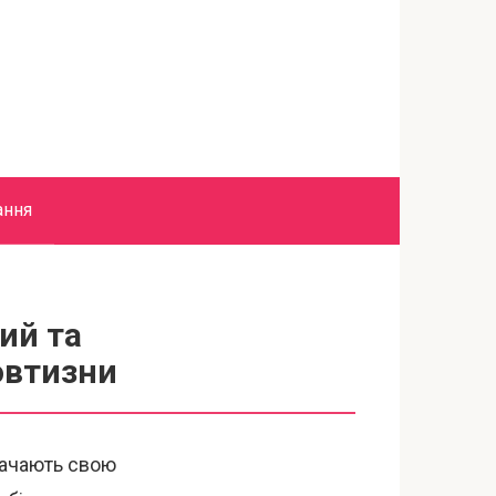
ання
ий та
овтизни
трачають свою