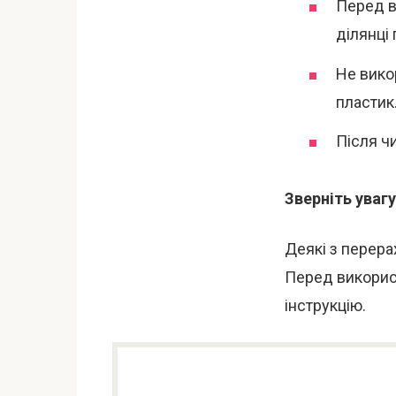
Перед в
ділянці 
Не вико
пластик
Після ч
Зверніть увагу
Деякі з перера
Перед викорис
інструкцію.