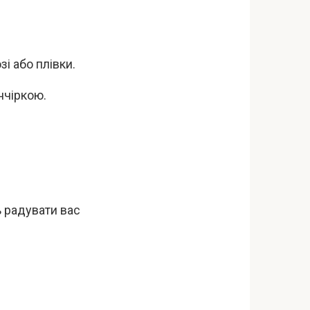
і або плівки.
нчіркою.
ь радувати вас