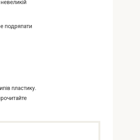
 невеликій
не подряпати
ипів пластику.
прочитайте