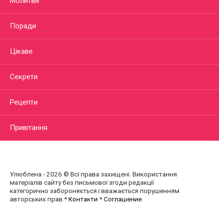
Молитви
Поради
Цікаве
Секрети
Рецепти
Привітання
Улюблена - 2026 © Всі права захищені. Використання
матеріалів сайту без письмової згоди редакції
категорично забороняється і вважається порушенням
авторських прав.*
Контакти
*
Соглашение