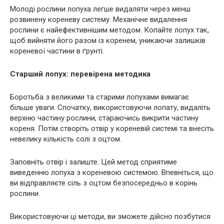
Молоді рослини лопуха легше видаляти через менш
розвинену кореневу систему. Механічне видалення
рослини є найефективнішим методом. Копайте лопух так,
щоб вийняти його разом із коренем, уникаючи залишків
кореневої частини в ґрунті.
Старший лопух: перевірена методика
Боротьба з великими та старими лопухами вимагає
більше уваги. Спочатку, використовуючи лопату, видаліть
верхню частину рослини, стараючись викрити частину
кореня. Потім створіть отвір у кореневій системі та внесіть
невелику кількість солі з оцтом.
Заповніть отвір і залиште. Цей метод сприятиме
виведенню лопуха з кореневою системою. Впевніться, що
ви відправляєте сіль з оцтом безпосередньо в корінь
рослини.
Використовуючи ці методи, ви зможете дійсно позбутися