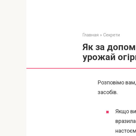
Главная
»
Секрети
Як за допом
урожай огір
Розповімо вам,
засобів.
Якщо ви 
вразила
настоєм 