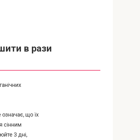
шити в рази
ганічних
 означає, що їх
я сінним
юйте 3 дні,