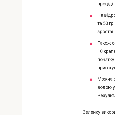
проціді
На відр
та 50 гр
зростанн
Також о
10 крап
початку
приготув
Можна о
водою у 
Результа
Зеленку викори