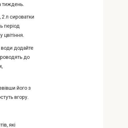
а тиждень.
 2 л сироватки
сь період
у цвітіння.
о води додайте
проводять до
,
звівши його з
остуть вгору.
ів, які