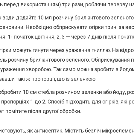
ть перед використанням) три рази, роблячи перерву н
о води додайте 10 мл розчину бриліантового зеленого,
 сечовини. Необхідно обприскувати огірки тричі за ве
я. 1- початок цвітіння, 2, 3 — через 7 днів після початк
гірки можуть гинути через ураження гниллю. На відр
ель розчину бриліантового зеленого. Обприскування 
 ураження хворобою. Так само можна зробити з йодом
авши такі ж пропорції, що із зеленкою.
бробити 10 см стебла розчином зеленки або йоду, ро
пропорціях 1 до 2. Спосіб підходить для огірків, які р
т помітите після другої обробки.
стовують, як антисептик. Містить безліч мікроелемент