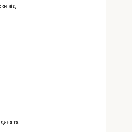
рки від
ідина та