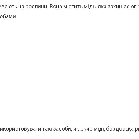
вають на рослини. Вона містить мідь, яка захищає огі
обами.
користовувати такі засоби, як окис міді, бордоська р