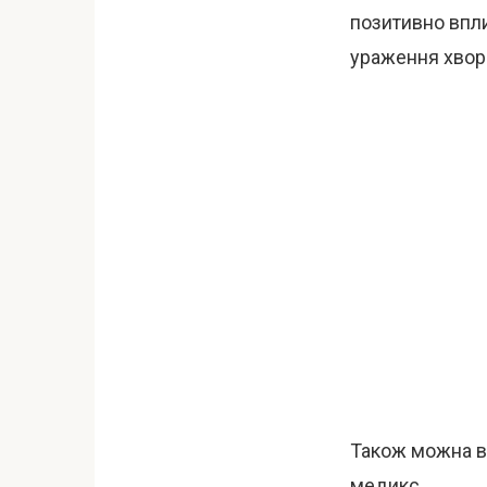
позитивно впли
ураження хвор
Також можна ви
медикс.