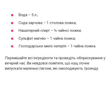
Вода – 5 л.;
Сода харчова – 1 столова ложка;
Нашатирний спирт – ½ чайної ложки;
Сульфат магнію – 1 чайна ложка;
Господарське мило натерте – 1 чайна ложка.
Перемішайте всі інгредієнти та проведіть обприскування у
вечірній час. Ви невдовзі помітите, що кущ почне
випускати маленькі пагони, які омолоджують троянду.