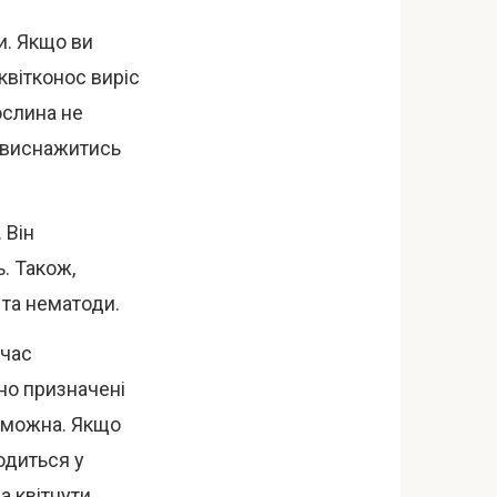
ки. Якщо ви
квітконос виріс
ослина не
е виснажитись
 Він
. Також,
 та нематоди.
 час
но призначені
 можна. Якщо
ходиться у
а квітнути,