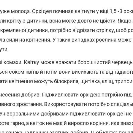
уже молода. Орхідея починає квітнути у віці 1,5 -3 ро
ли квітку з дитинки, вона може довго не цвісти. Якщо 
окремленої дитинки, потрібно відрізати стрілку, щоб р
ла сили на квітнення. У таких випадках рослина мож
ути.
і комахи. Квітку може вражати борошнистий червець.
ься соком квітів й потім вони висихають та відпадають
ати квітнення можуть білокрила, щитівка, кліщ, трипси
несення добрив. Підживлювати орхідею потрібно під
ивного зростання. Використовувати потрібно спеціаль
 Універсальними добривами підживлювати орхідеї не
сте гарно, а квіток не має й виросло коріння, яке зна
 це ознака надлишку азотних добрив. Щоб квітка почал