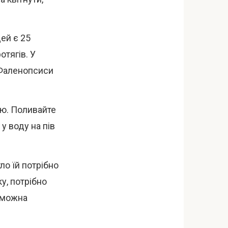
ей є 25
отягів. У
 Фаленопсиси
ою. Поливайте
у воду на пів
ло їй потрібно
у, потрібно
у можна