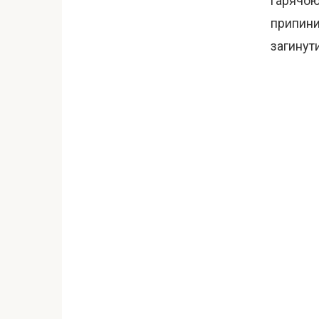
гарячою
припини
загинути