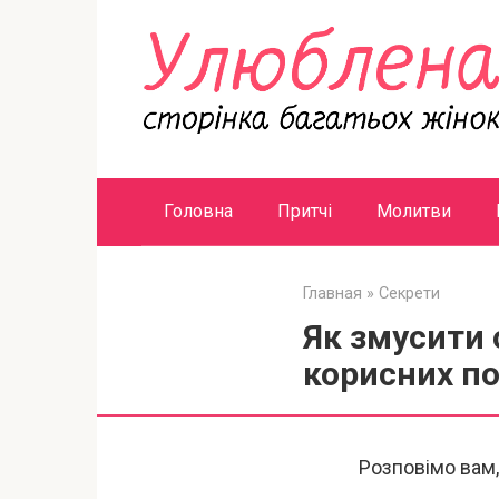
Перейти
к
контенту
Головна
Притчі
Молитви
Главная
»
Секрети
Як змусити 
корисних п
Розповімо вам,