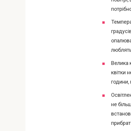
потрібн
Темпера
градусів
опалюва
люблять
Велика 
квітки н
години, 
Освітле
не більш
встанов
прибрат