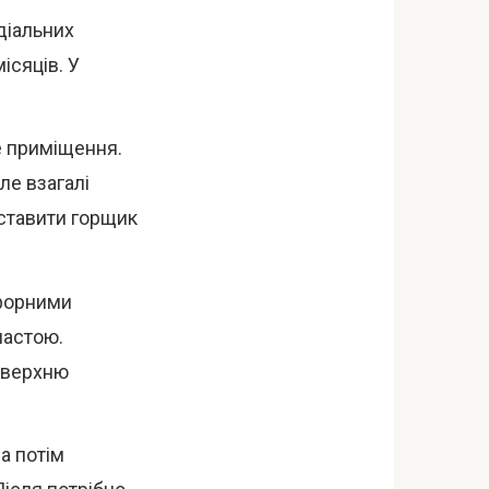
діальних
ісяців. У
е приміщення.
ле взагалі
оставити горщик
сфорними
пастою.
и верхню
а потім