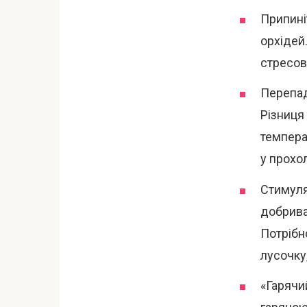
Припині
орхідей
стресові
Перепад
Різниця
темпера
у прохо
Стимуля
добрива
Потрібн
лусочку,
«Гарячи