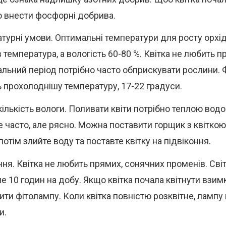
о внести фосфорні добрива.
турні умови. Оптимальні температури для росту орхід
 температура, а вологість 60-80 %. Квітка не любить пр
льний період потрібно часто обприскувати рослини.
 прохолоднішу температуру, 17-22 градуси.
кількість вологи. Поливати квіти потрібно теплою вод
е часто, але рясно. Можна поставити горщик з квіткою 
потім злийте воду та поставте квітку на підвіконня.
ння. Квітка не любить прямих, сонячних променів. Світ
е 10 годин на добу. Якщо квітка почала квітнути взимк
ити фітолампу. Коли квітка повністю розквітне, ламп
и.