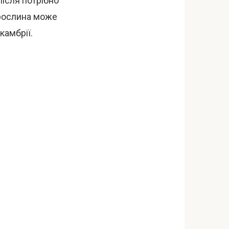
ісля потрібно
 рослина може
камбрії.