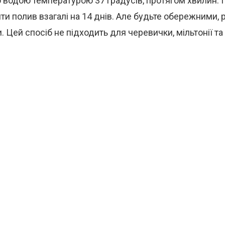
 водою температурою 37 градусів, протягом хвилин. П
ти полив взагалі на 14 днів. Але будьте обережними,
. Цей спосіб не підходить для черевички, мільтонії та 