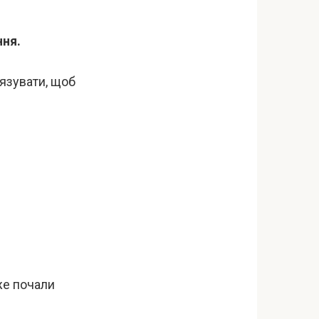
ння.
’язувати, щоб
вже почали