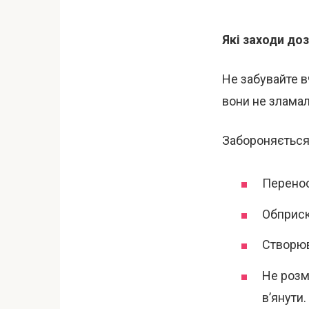
Які заходи до
Не забувайте в
вони не зламал
Забороняється
Перенос
Обприск
Створюв
Не розмі
в’янути.