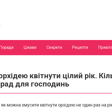
Поради
Цікаве
Секрети
Рецепти
Привіт
орхідею квітнути цілий рік. Кіл
орад для господинь
 як можна змусити квітнути орхідею не один раз на рі