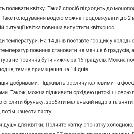
ть поливати квітку. Такий спосіб підходить до монопо
. Таке голодування водою можна продовжувати до 2 м
й ситуації квітка повинна випустити квітконос.
и температури. На 14 днів поставте горщик у холодн
 температур повинна становити не менше 6 градусів, а
тура не повинна бути нижче за 16 градусів. Можна п
лодне, темне приміщення на 14 днів.
ція добривами. Підживіть рослину калієвими та фо
ми. Також, можна підживити орхідею цитокініновою 
о оголити бруньку, зробити маленький надріз та знят
 потім нанести пасту.
й душ» для квітки. Полийте квітку спочатку холодною, 