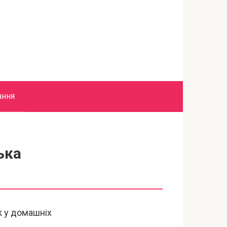
ання
ька
к у домашніх