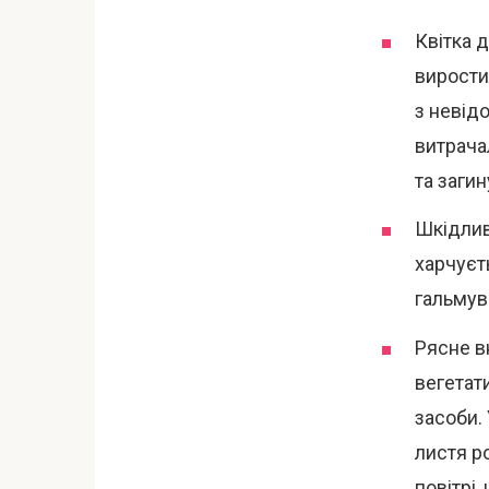
Квітка д
вирости
з невід
витрача
та загин
Шкідлив
харчуєт
гальмув
Рясне в
вегетат
засоби.
листя ро
повітрі,