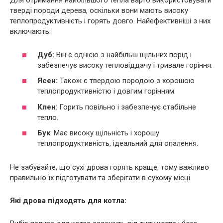
Для отримання найбільшого тепла варто використовувати
тверді породи дерева, оскільки вони мають високу
теплопродуктивність і горять довго. Найефективніші з них
включають:
Дуб:
Він є однією з найбільш щільних порід і
забезпечує високу тепловіддачу і тривале горіння.
Ясен:
Також є твердою породою з хорошою
теплопродуктивністю і довгим горінням.
Клен
: Горить повільно і забезпечує стабільне
тепло.
Бук
: Має високу щільність і хорошу
теплопродуктивність, ідеальний для опалення.
Не забувайте, що сухі дрова горять краще, тому важливо
правильно їх підготувати та зберігати в сухому місці.
Які дрова підходять для котла: