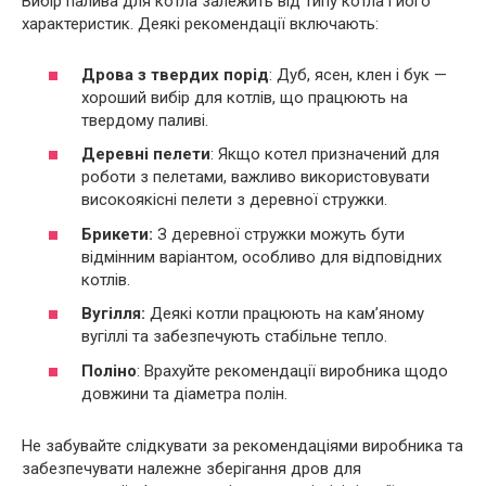
Вибір палива для котла залежить від типу котла і його
характеристик. Деякі рекомендації включають:
Дрова з твердих порід
: Дуб, ясен, клен і бук —
хороший вибір для котлів, що працюють на
твердому паливі.
Деревні пелети
: Якщо котел призначений для
роботи з пелетами, важливо використовувати
високоякісні пелети з деревної стружки.
Брикети:
З деревної стружки можуть бути
відмінним варіантом, особливо для відповідних
котлів.
Вугілля:
Деякі котли працюють на кам’яному
вугіллі та забезпечують стабільне тепло.
Поліно
: Врахуйте рекомендації виробника щодо
довжини та діаметра полін.
Не забувайте слідкувати за рекомендаціями виробника та
забезпечувати належне зберігання дров для