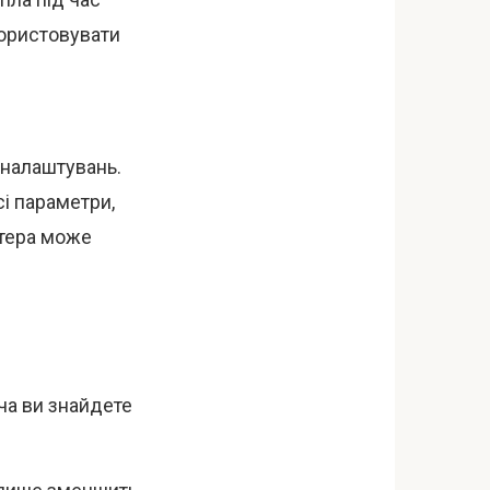
користовувати
 налаштувань.
сі параметри,
утера може
ча ви знайдете