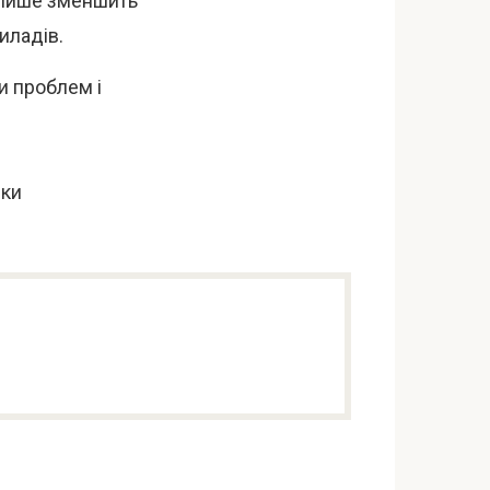
лише зменшить
иладів.
 проблем і
іки