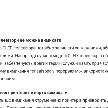
елевізори не можна вимикати
о OLED-телевізори потрібно залишати увімкненими, аб
селями. Насправді сучасні моделі OLED-телевізорів о
які забезпечують довгий термін служби навіть при час
ому вимикання телевізора у перервах між використан
печним.
неві принтери не варто вимикати
ить, що вимикання струменевих принтерів призводить
ах. Проте сучасні принтери автоматично очищують со