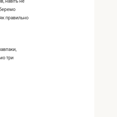
, навіть не
зберемо
 як правильно
навпаки,
мо три