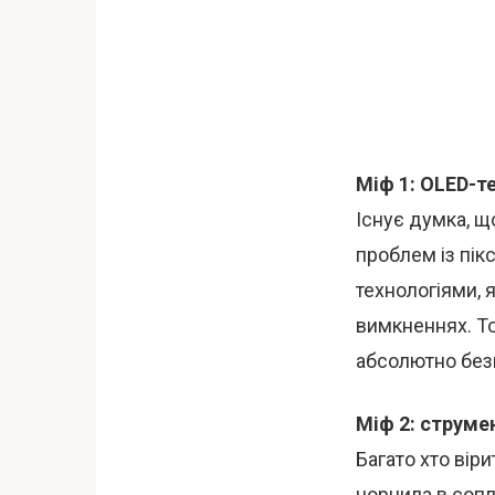
Міф 1: OLED-т
Існує думка, щ
проблем із пік
технологіями, 
вимкненнях. Т
абсолютно без
Міф 2: струме
Багато хто вір
чорнила в сопл