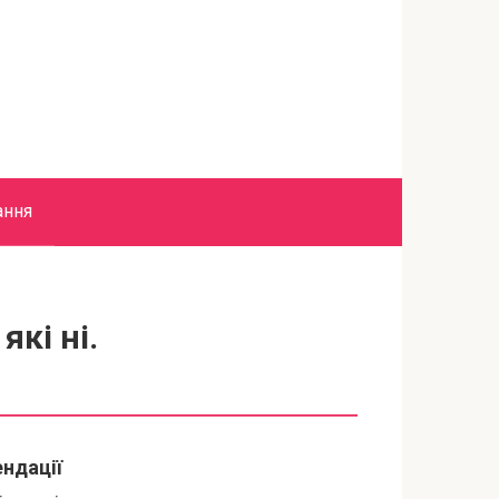
ання
які ні.
ндації