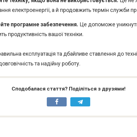
те техніку, якщо вона не використовується.
Це не 
ння електроенергії, а й продовжить термін служби пр
йте програмне забезпечення.
Це допоможе уникнути
ть продуктивність вашої техніки.
авильна експлуатація та дбайливе ставлення до техн
довговічність та надійну роботу.
Сподобалася стаття? Поділіться з друзями!