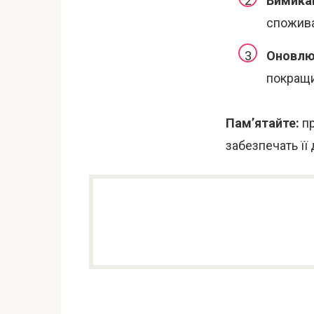
Вимикай
спожива
Оновлю
покращи
Пам’ятайте:
пр
забезпечать її 