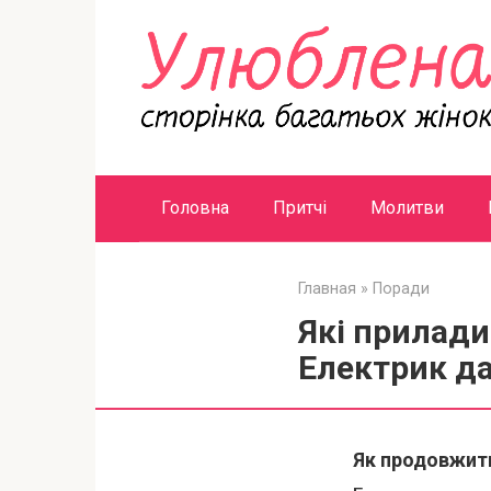
Перейти
к
контенту
Головна
Притчі
Молитви
Главная
»
Поради
Які прилади 
Електрик д
Як продовжити