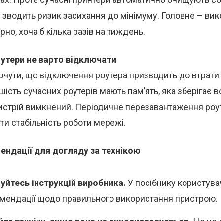
 зводить ризик засихання до мінімуму. Головне – ви
но, хоча б кілька разів на тиждень.
роутери не варто відключати
очути, що відключення роутера призводить до втрати
шість сучасних роутерів мають пам’ять, яка зберігає в
ристрій вимкнений. Періодичне перезавантаження ро
ти стабільність роботи мережі.
ендації для догляду за технікою
йтесь інструкцій виробника.
У посібнику користува
омендації щодо правильного використання пристрою.