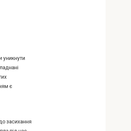
и уникнути
бладнані
тих
ням є
 до засихання
пла під час