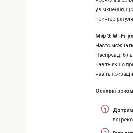
увімкнення, що
принтер регуляр
Міф 3: Wi-Fi-
Часто можна п
Насправді біль
навіть якщо п
навіть покращи
Основні реком
Дотриму
всі рек