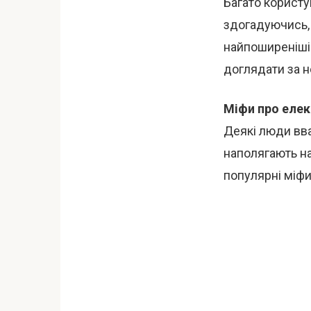
Багато користу
здогадуючись,
найпоширеніші 
доглядати за н
Міфи про елек
Деякі люди вва
наполягають на
популярні міфи