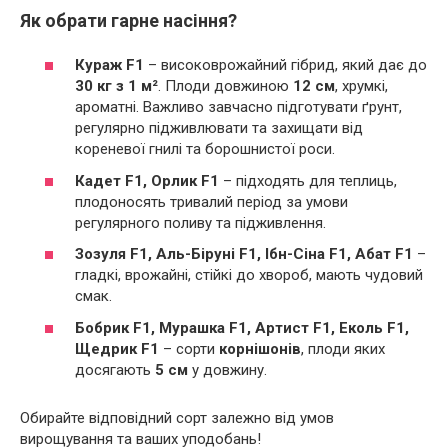
Як обрати гарне насіння?
Кураж F1
– високоврожайний гібрид, який дає до
30 кг з 1 м²
. Плоди довжиною
12 см
, хрумкі,
ароматні. Важливо завчасно підготувати ґрунт,
регулярно підживлювати та захищати від
кореневої гнилі та борошнистої роси.
Кадет F1, Орлик F1
– підходять для теплиць,
плодоносять тривалий період за умови
регулярного поливу та підживлення.
Зозуля F1, Аль-Біруні F1, Ібн-Сіна F1, Абат F1
–
гладкі, врожайні, стійкі до хвороб, мають чудовий
смак.
Бобрик F1, Мурашка F1, Артист F1, Еколь F1,
Щедрик F1
– сорти
корнішонів
, плоди яких
досягають
5 см
у довжину.
Обирайте відповідний сорт залежно від умов
вирощування та ваших уподобань!