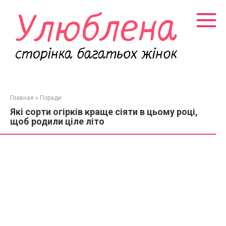
Перейти
к
контенту
Главная
»
Поради
Які сорти огірків краще сіяти в цьому році,
щоб родили ціле літо