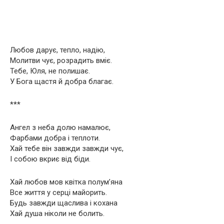
Любов дарує, тепло, надію,
Молитви чує, розрадить вміє.
Тебе, Юля, не полишає.
У Бога щастя й добра благає.
***
Ангел з неба долю намалює,
Фарбами добра і теплоти.
Хай тебе він завжди завжди чує,
І собою вкриє від біди.
Хай любов мов квітка полум’яна
Все життя у серці майорить.
Будь завжди щаслива і кохана
Хай душа ніколи не болить.