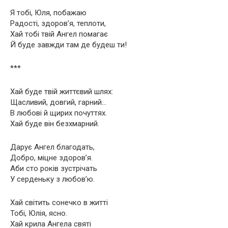
Я тобі, Юля, побажаю
Радості, здоров’я, теплоти,
Хай тобі твій Ангел помагає
Й буде завжди там де будеш ти!
***
Хай буде твій життєвий шлях:
Щасливий, довгий, гарний…
В любові й щирих почуттях.
Хай буде він безхмарний.
Дарує Ангел благодать,
Добро, міцне здоров’я.
Аби сто років зустрічать
У серденьку з любов’ю.
Хай світить сонечко в житті
Тобі, Юлія, ясно.
Хай крила Ангела святі