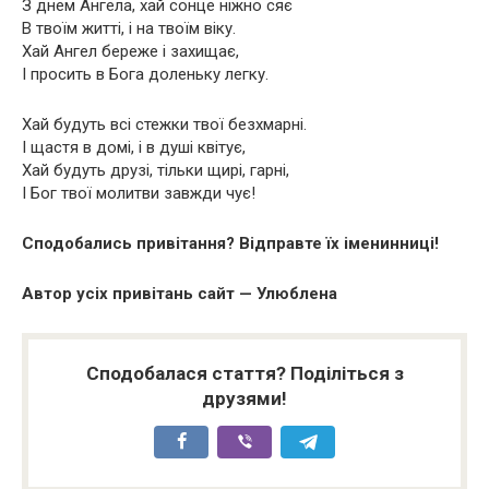
З днем Ангела, хай сонце ніжно сяє
В твоїм житті, і на твоїм віку.
Хай Ангел береже і захищає,
І просить в Бога доленьку легку.
Хай будуть всі стежки твої безхмарні.
І щастя в домі, і в душі квітує,
Хай будуть друзі, тільки щирі, гарні,
І Бог твої молитви завжди чує!
Сподобались привітання? Відправте їх іменинниці!
Автор усіх привітань сайт — Улюблена
Сподобалася стаття? Поділіться з
друзями!