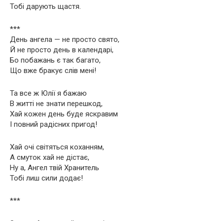
Тобі дарують щастя.
***
День ангела — не просто свято,
Й не просто день в календарі,
Бо побажань є так багато,
Що вже бракує слів мені!
Та все ж Юлії я бажаю
В житті не знати перешкод,
Хай кожен день буде яскравим
І повний радісних пригод!
Хай очі світяться коханням,
А смуток хай не дістає,
Ну а, Ангел твій Хранитель
Тобі лиш сили додає!
***