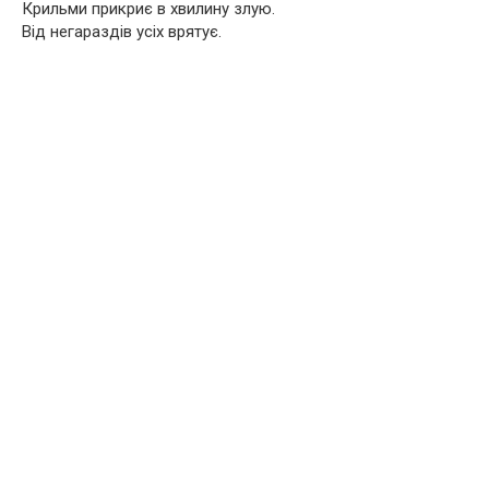
Крильми прикриє в хвилину злую.
Від негараздів усіх врятує.