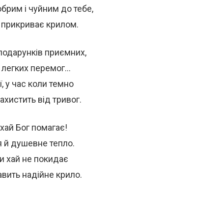
обрим і чуйним до тебе,
аз прикриває крилом.
 подарунків приємних,
 легких перемог…
ї, у час коли темно
ахистить від тривог.
 хай Бог помагає!
 й душевне тепло.
и хай не покидає
авить надійне крило.