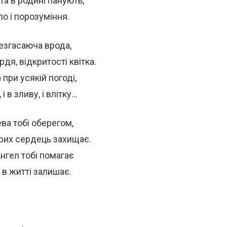
та в родині панують,
ло і порозуміння.
незгасаюча врода,
дя, відкритості квітка.
 при усякій погоді,
 і в зливу, і влітку…
ва тобі оберегом,
щирих сердець захищає.
Ангел тобі помагає
 в житті залишає.