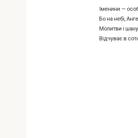
Іменини — осо
Бо на небі, Анг
Молитви і шан
Відчуває в сотн