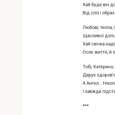
Хай буде він д
Від сліз і обр
Любові, тепла,
Щасливої долі,
Хай свічка наді
Осяє життя, й з
Тобі, Катерино,
Дарує здоров’я
А Ангел… Нікол
І завжди підст
***