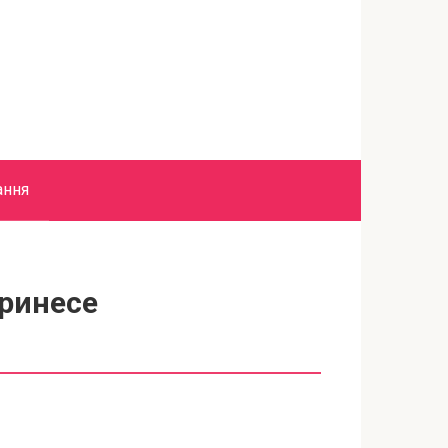
ання
принесе