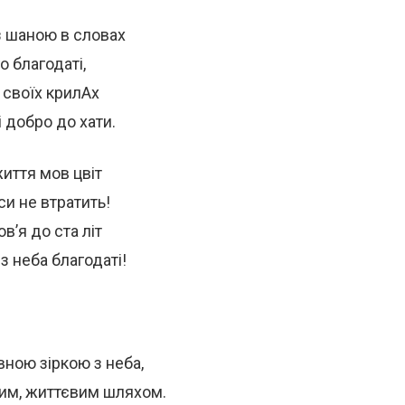
 з шаною в словах
о благодаті,
а своїх крилАх
і добро до хати.
життя мов цвіт
аси не втратить!
в’я до ста літ
з неба благодаті!
вною зіркою з неба,
ним, життєвим шляхом.