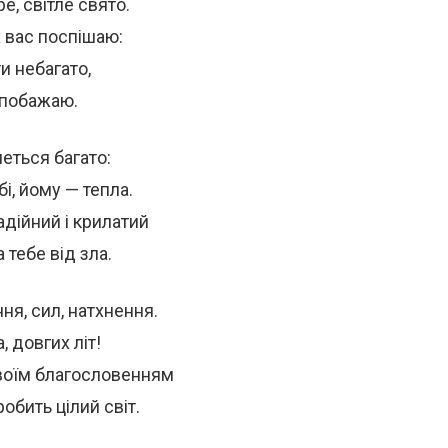
е, світле свято.
 вас поспішаю:
и небагато,
я побажаю.
четься багато:
бі, йому — тепла.
адійний і крилатий
тебе від зла.
ня, сил, натхнення.
, довгих літ!
своїм благословенням
бить цілий світ.