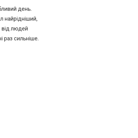
бливий день.
ел найрідніший,
у від людей
і раз сильніше.