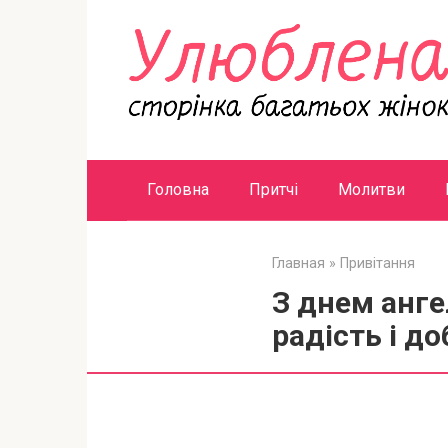
Перейти
к
контенту
Головна
Притчі
Молитви
Главная
»
Привітання
З днем анге
радість і д