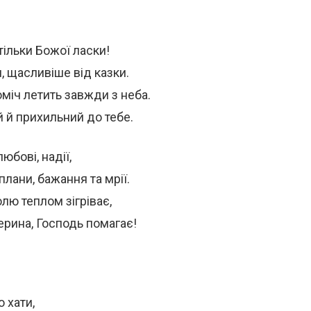
тільки Божої ласки!
, щасливіше від казки.
оміч летить завжди з неба.
й й прихильний до тебе.
юбові, надії,
плани, бажання та мрії.
лю теплом зігріває,
терина, Господь помагає!
 хати,