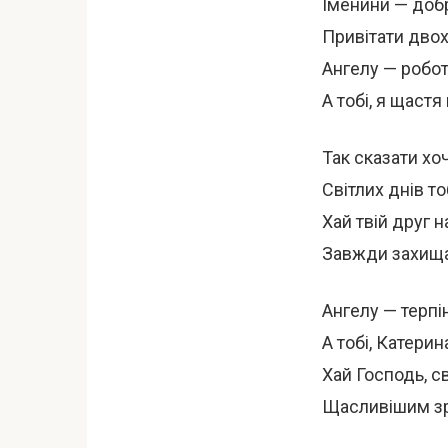
Іменини — добр
Привітати двох
Ангелу — робот
А тобі, я щаст
Так сказати хо
Світлих днів то
Хай твій друг н
Завжди захища 
Ангелу — терпін
А тобі, Катерина
Хай Господь, 
Щасливішим зро