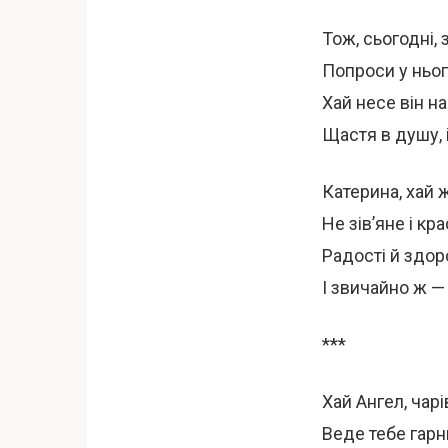
Тож, сьогодні,
Попроси у ньог
Хай несе він н
Щастя в душу, 
Катерина, хай 
Не зів’яне і кр
Радості й здоро
І звичайно ж — 
***
Хай Ангел, чарі
Веде тебе гар