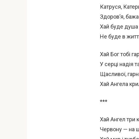
Катруся, Катери
Здоров’я, бажа
Хай буде душа 
Не буде в житті,
Хай Бог тобі г
У серці надія т
Щасливої, гарн
Хай Ангела кри
***
Хай Ангел три к
Червону — на щ