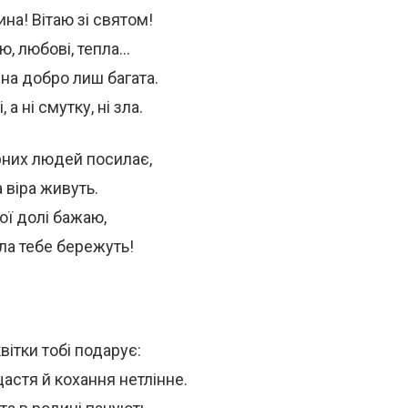
на! Вітаю зі святом!
ю, любові, тепла…
на добро лиш багата.
 а ні смутку, ні зла.
арних людей посилає,
а віра живуть.
ої долі бажаю,
ла тебе бережуть!
вітки тобі подарує:
астя й кохання нетлінне.