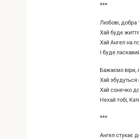
***
Любові, добра 
Хай буде життя
Хай Ангел на п
І буде ласкави
Бажаємо віри, л
Хай збудуться 
Хай сонечко до
Нехай тобі, Ка
***
Ангел стукає до