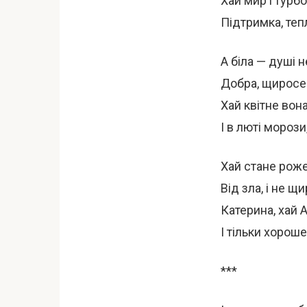
Хай мир і турбо
Підтримка, теп
А біла — душі 
Добра, щиросер
Хай квітне вона
І в люті морози,
Хай стане роже
Від зла, і не 
Катерина, хай 
І тільки хороше
***