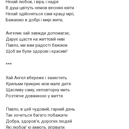
Нехай любов, і віра, і надія
В душі цвітуть немов весняні квіти.
Нехай здійсняться самі кращі мрії,
Бажаємо в добрі і мирі жити,
Ангелик хай завжди допомагає,
Дарує щастя на життєвій ниві
Павло, ми вам радості бажаєм
Щоб ви були здорові і красиві!
***
Хай Ангел вбереже і захистить.
Крильми прикриє мов мале дитя.
Щасливу саму, неповторну мить
Розтягне довжиною у життя.
Павло, в цей чудовий, гарний день
Так хочеться багато побажати:
Добра, здоров’я, дорогих людей
Які любов’ ю вміють зігрівати.