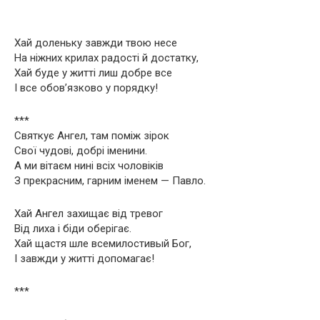
Хай доленьку завжди твою несе
На ніжних крилах радості й достатку,
Хай буде у житті лиш добре все
І все обов’язково у порядку!
***
Святкує Ангел, там поміж зірок
Свої чудові, добрі іменини.
А ми вітаєм нині всіх чоловіків
З прекрасним, гарним іменем — Павло.
Хай Ангел захищає від тревог
Від лиха і біди оберігає.
Хай щастя шле всемилостивый Бог,
І завжди у житті допомагає!
***