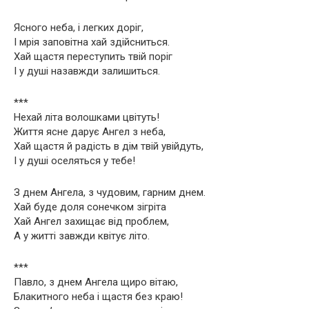
Ясного неба, і легких доріг,
І мрія заповітна хай здійсниться.
Хай щастя переступить твій поріг
І у душі назавжди залишиться.
***
Нехай літа волошками цвітуть!
Життя ясне дарує Ангел з неба,
Хай щастя й радість в дім твій увійдуть,
І у душі оселяться у тебе!
З днем Ангела, з чудовим, гарним днем.
Хай буде доля сонечком зігріта
Хай Ангел захищає від проблем,
А у житті завжди квітує літо.
***
Павло, з днем Ангела щиро вітаю,
Блакитного неба і щастя без краю!