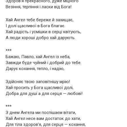
Здоров’я прекрасного, дуже міцного
Везіння, терпіння і ласки від Бога!
Хай Ангел тебе береже й захищає,
І долі щасливої в Бога благає.
Хай радість і усмішки в серці квітують,
А люди хороші добро хай дарують.
***
Бажаю, Павло, хай Ангел із неба,
Завжди буде чуйний і добрий до тебе.
Дарує кохання, тепло, і надію,
Здійсняє твою заповітнішу мрію!
Хай просить у Бога щасливої долі,
Добра для душі а для серця — любові!
***
З днем Ангела ми поспішаєм вітати,
Хай Ангел несе вам достаток до хати,
Для тіла здоров’я, для серця — кохання,