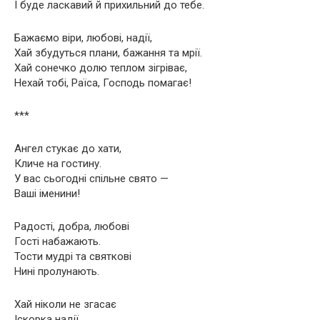
І буде ласкавий й прихильний до тебе.
Бажаємо віри, любові, надії,
Хай збудуться плани, бажання та мрії.
Хай сонечко долю теплом зігріває,
Нехай тобі, Раїса, Господь помагає!
***
Ангел стукає до хати,
Кличе на гостину.
У вас сьогодні спільне свято —
Ваші іменини!
Радості, добра, любові
Гості набажають.
Тости мудрі та святкові
Нині пролунають.
Хай ніколи не згасає
Іскорка надії,