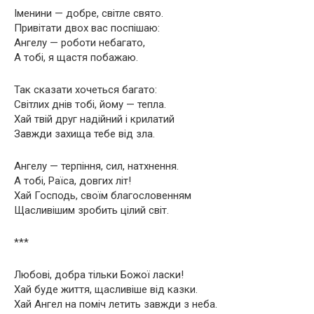
Іменини — добре, світле свято.
Привітати двох вас поспішаю:
Ангелу — роботи небагато,
А тобі, я щастя побажаю.
Так сказати хочеться багато:
Світлих днів тобі, йому — тепла.
Хай твій друг надійний і крилатий
Завжди захища тебе від зла.
Ангелу — терпіння, сил, натхнення.
А тобі, Раїса, довгих літ!
Хай Господь, своїм благословенням
Щасливішим зробить цілий світ.
***
Любові, добра тільки Божої ласки!
Хай буде життя, щасливіше від казки.
Хай Ангел на поміч летить завжди з неба.