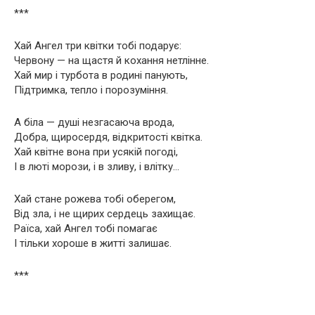
***
Хай Ангел три квітки тобі подарує:
Червону — на щастя й кохання нетлінне.
Хай мир і турбота в родині панують,
Підтримка, тепло і порозуміння.
А біла — душі незгасаюча врода,
Добра, щиросердя, відкритості квітка.
Хай квітне вона при усякій погоді,
І в люті морози, і в зливу, і влітку…
Хай стане рожева тобі оберегом,
Від зла, і не щирих сердець захищає.
Раїса, хай Ангел тобі помагає
І тільки хороше в житті залишає.
***