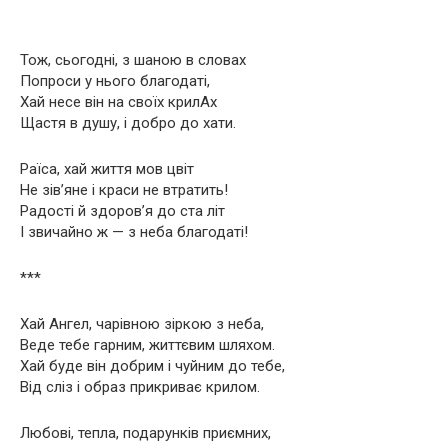
Тож, сьогодні, з шаною в словах
Попроси у нього благодаті,
Хай несе він на своїх крилАх
Щастя в душу, і добро до хати.
Раїса, хай життя мов цвіт
Не зів’яне і краси не втратить!
Радості й здоров’я до ста літ
І звичайно ж — з неба благодаті!
***
Хай Ангел, чарівною зіркою з неба,
Веде тебе гарним, життєвим шляхом.
Хай буде він добрим і чуйним до тебе,
Від сліз і образ прикриває крилом.
Любові, тепла, подарунків приємних,