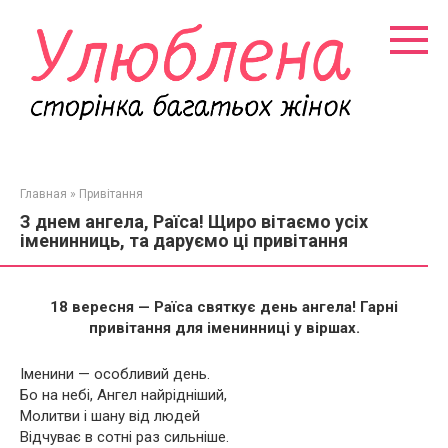
Перейти
к
контенту
Главная
»
Привітання
З днем ангела, Раїса! Щиро вітаємо усіх
іменинниць, та даруємо ці привітання
18 вересня — Раїса святкує день ангела! Гарні
привітання для іменинниці у віршах.
Іменини — особливий день.
Бо на небі, Ангел найрідніший,
Молитви і шану від людей
Відчуває в сотні раз сильніше.