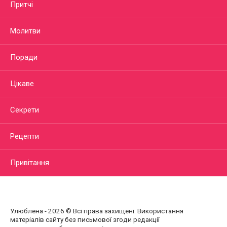
Притчі
Молитви
Поради
Цікаве
Секрети
Рецепти
Привітання
Улюблена - 2026 © Всі права захищені. Використання
матеріалів сайту без письмової згоди редакції