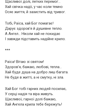
Щасливої долі, легких перемог…
Хай свічка надії, у час коли темно
Осяє життя, й захистить від тривог.
Тобі, Раїса, хай Бог помагає!
Дарує здоров’я й душевне тепло.
А Ангел… Ніколи хай не покидає
І завжди підставить надійне крило.
***
Раїса! Вітаю зі святом!
Здоров’я, бажаю, любові, тепла…
Хай буде душа на добро лиш багата.
Не буде в житті, а ні смутку, ні зла.
Хай Бог тобі гарних людей посилає,
У серці надія та віра живуть.
Щасливої, гарної долі бажаю,
Хай Ангела крила тебе бережуть!