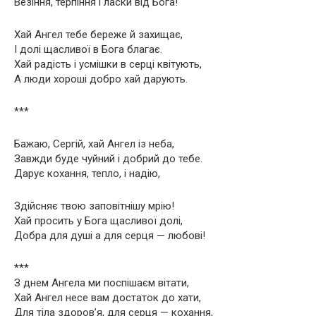
Везіння, терпіння і ласки від Бога!
Хай Ангел тебе береже й захищає,
І долі щасливої в Бога благає.
Хай радість і усмішки в серці квітують,
А люди хороші добро хай дарують.
***
Бажаю, Сергій, хай Ангел із неба,
Завжди буде чуйний і добрий до тебе.
Дарує кохання, тепло, і надію,
Здійсняє твою заповітнішу мрію!
Хай просить у Бога щасливої долі,
Добра для душі а для серця — любові!
***
З днем Ангела ми поспішаєм вітати,
Хай Ангел несе вам достаток до хати,
Для тіла здоров’я, для серця — кохання,