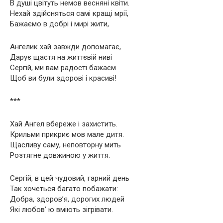
В душі цвітуть немов весняні квіти.
Нехай здійсняться самі кращі мрії,
Бажаємо в добрі і мирі жити,
Ангелик хай завжди допомагає,
Дарує щастя на життєвій ниві
Сергій, ми вам радості бажаєм
Щоб ви були здорові і красиві!
***
Хай Ангел вбереже і захистить.
Крильми прикриє мов мале дитя.
Щасливу саму, неповторну мить
Розтягне довжиною у життя.
Сергій, в цей чудовий, гарний день
Так хочеться багато побажати:
Добра, здоров’я, дорогих людей
Які любов’ ю вміють зігрівати.