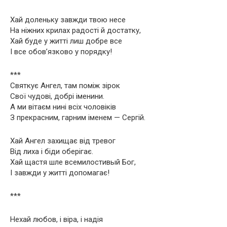
Хай доленьку завжди твою несе
На ніжних крилах радості й достатку,
Хай буде у житті лиш добре все
І все обов’язково у порядку!
***
Святкує Ангел, там поміж зірок
Свої чудові, добрі іменини.
А ми вітаєм нині всіх чоловіків
З прекрасним, гарним іменем — Сергій.
Хай Ангел захищає від тревог
Від лиха і біди оберігає.
Хай щастя шле всемилостивый Бог,
І завжди у житті допомагає!
***
Нехай любов, і віра, і надія