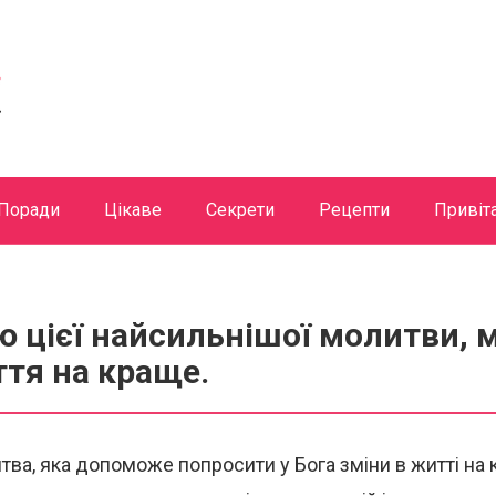
Поради
Цікаве
Секрети
Рецепти
Привіт
ю цієї найсильнішої молитви,
тя на краще.
ва, яка допоможе попросити у Бога зміни в житті на к