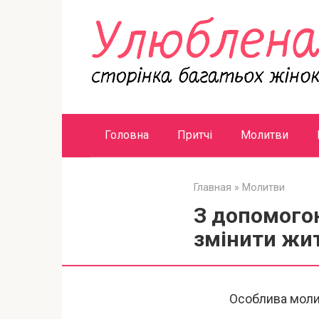
Перейти
к
контенту
Головна
Притчі
Молитви
Главная
»
Молитви
З допомого
змінити жит
Особлива молит