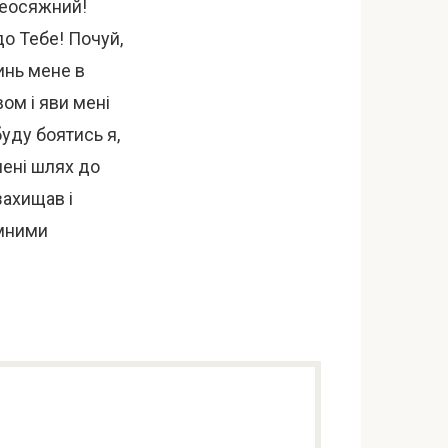
сеосяжний!
до Тебе! Почуй,
инь мене в
вом і яви мені
буду боятись я,
мені шлях до
захищав і
емними