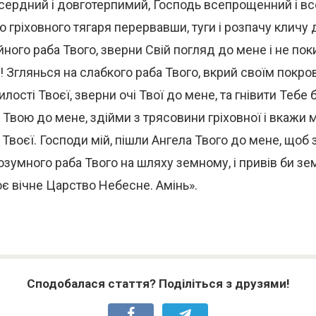
сердний і довготерпимий, Господь всепрощенний і в
ю гріховного тягаря перервавши, туги і розпачу кличу 
ного раба Твого, зверни Свій погляд до мене і не пок
й! Зглянься на слабкого раба Твого, вкрий своїм покро
лості Твоєї, зверни очі Твої до мене, та гнівити Тебе 
 Твою до мене, здійми з трясовини гріховної і вкажи 
і Твоєї. Господи мій, пішли Ангела Твого до мене, щоб 
зумного раба Твого на шляху земному, і привів би з
є вічне Царство Небесне. Амінь».
Сподобалася стаття? Поділіться з друзями!