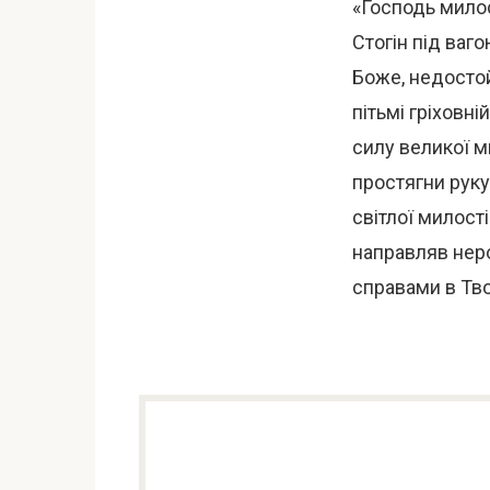
«Господь мило
Стогін під ваго
Боже, недостой
пітьмі гріховні
силу великої ми
простягни руку
світлої милост
направляв неро
справами в Тво