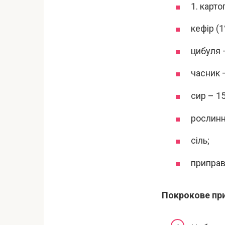
1. карто
кефір (1
цибуля –
часник 
сир – 15
рослинн
сіль;
приправа
Покрокове пр