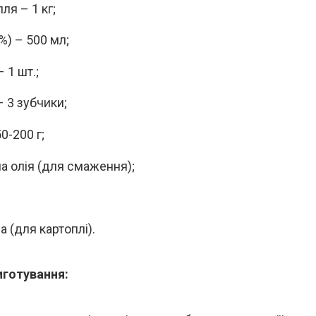
пля – 1 кг;
%) – 500 мл;
 1 шт.;
– 3 зубчики;
0-200 г;
а олія (для смаження);
 (для картоплі).
иготування: