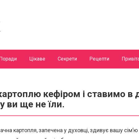
Поради
Цікаве
Секрети
Рецепти
Привіт
артоплю кефіром і ставимо в 
у ви ще не їли.
чна картопля, запечена у духовці, здивує вашу сім’ю 