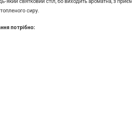
ь-який святковий стіл, бо виходить ароматна, з при
топленого сиру.
ння потрібно: