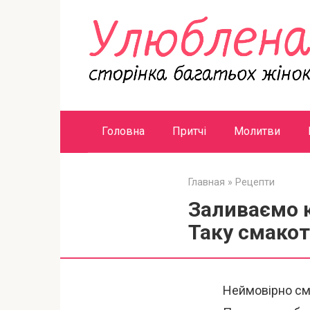
Перейти
к
контенту
Головна
Притчі
Молитви
Главная
»
Рецепти
Заливаємо к
Таку смакот
Неймовірно сма