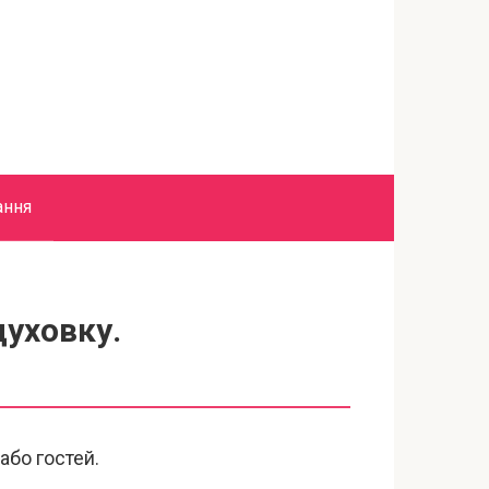
ання
духовку.
або гостей.