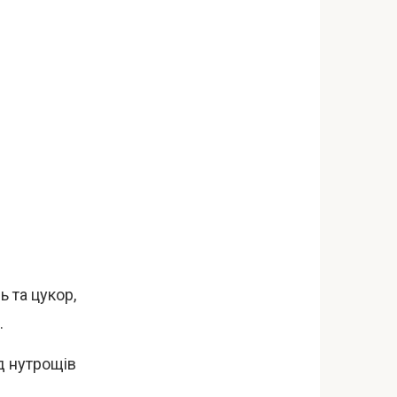
ь та цукор,
.
д нутрощів