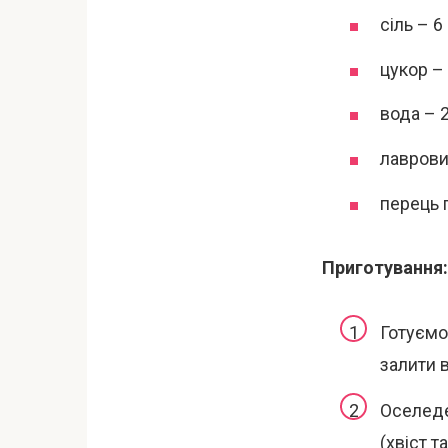
сіль – 6 
цукор – 2
вода – 2
лавровий
перець 
Приготування:
Готуємо 
залити 
Оселеде
(хвіст т