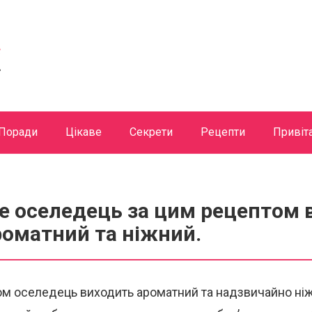
Поради
Цікаве
Секрети
Рецепти
Привіт
 оселедець за цим рецептом в
роматний та ніжний.
ом оселедець виходить ароматний та надзвичайно ні