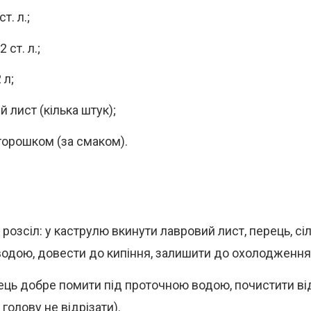
ст. л.;
 ст. л.;
 л;
 лист (кілька штук);
горошком (за смаком).
розсіл: у каструлю вкинути лавровий лист, перець, сіл
водою, довести до кипіння, залишити до охолодження
ць добре помити під проточною водою, почистити ві
а голову не відрізати).