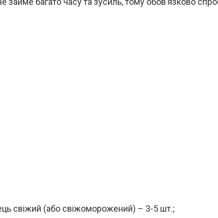
е займе багато часу та зусиль, тому обов’язково спро
ць свіжий (або свіжоморожений) – 3-5 шт.;