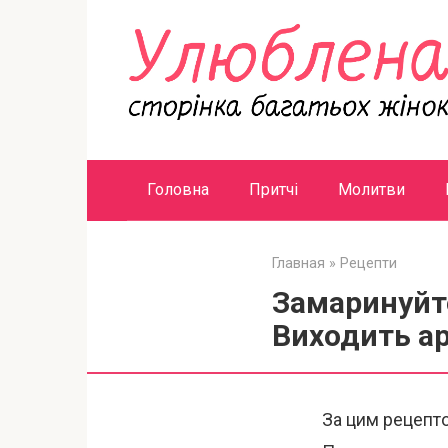
Перейти
к
контенту
Головна
Притчі
Молитви
Главная
»
Рецепти
Замаринуйте
Виходить а
За цим рецепт