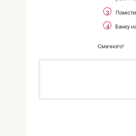
Помістит
Банку н
Смачного!