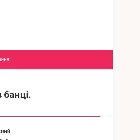
ання
 банці.
жний.