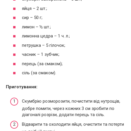
яйця – 2 шт.;
сир – 50 г;
лимон – ½ шт.;
лимонна цедра – 1 ч. л.;
петрушка – 5 гілочок;
часник – 1 зубчик;
перець (за смаком);
сіль (за смаком).
Приготування:
Скумбрію розморозити, почистити від нутрощів,
добре помити, через кожних 3 см зробити по
діагоналі розрізи, додати перець та сіль.
Відварити та охолодити яйця, очистити та потерти