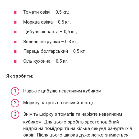
Томати свіжі – 0,5 кг.;
Морква свіжа – 0,5 кг.;
Цибуля ріпчаста – 0,5 кг.;
Зелень петрушки – 0,3 кг.;
Перець болгарський – 0,5 кг.;
Сіль кухонна – 0,5 кг.
Як зробити:
Наріжте цибулю невеликим кубиком.
Моркву натріть на великій тертці.
Зніміть шкірку з томатів та наріжте невеликим
кубиком. Для цього зробіть хрестоподібний
надріз на помідорі та на кілька секунд занурте їх в
окріп. Після цього шкірка дуже легко знімається.