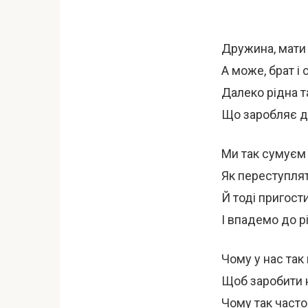
Дружина, мати 
А може, брат і с
Далеко рідна т
Що заробляє дл
Ми так сумуєм 
Як переступлят
Й тоді пригост
І впадемо до рі
Чому у нас так 
Щоб заробити н
Чому так часто