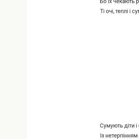
Бо їх чекають р
Ті очі, теплі і су
Сумують діти і 
Із нетерпінням