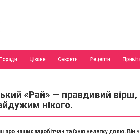
Поради
Цікаве
Секрети
Рецепти
Привіт
ький «Рай» — правдивий вірш, 
айдужим нікого.
ш про наших заробітчан та їхню нелегку долю. Він ч