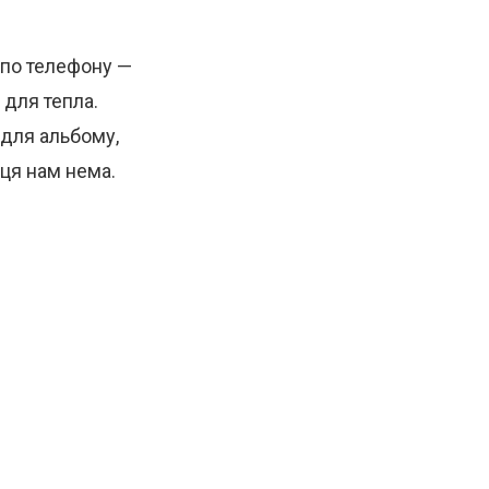
 по телефону —
 для тепла.
в для альбому,
сця нам нема.