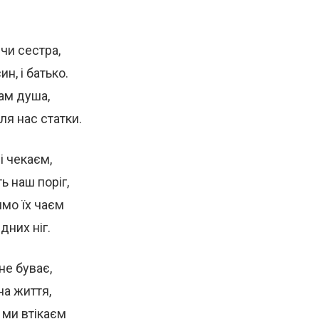
чи сестра,
ин, і батько.
ам душа,
я нас статки.
і чекаєм,
ь наш поріг,
имо їх чаєм
дних ніг.
не буває,
а життя,
 ми втікаєм