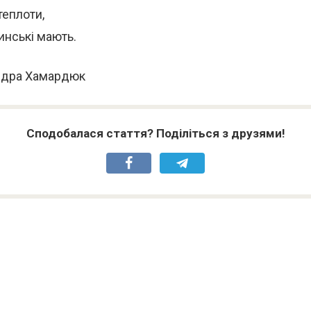
теплоти,
инські мають.
ндра Хамардюк
Сподобалася стаття? Поділіться з друзями!