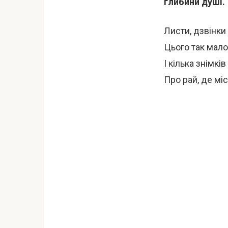
глибини душі.
Листи, дзвінки
Цього так мало
І кілька знімкі
Про рай, де мі