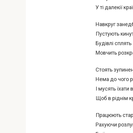
У ті далекії кра
Навкруг занедб
Пустують кинут
Будівлі сплять 
Мовчить розкр
Стоять зупинен
Нема до чого р
І мусять їхати 
Щоб в ріднім к
Працюють стар
Рахуючи розлук