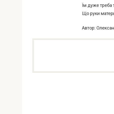
Їм дуже треба 
Що руки матер
Автор: Олекса