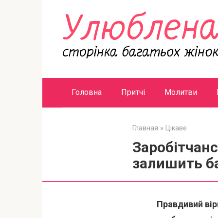
Перейти
к
контенту
Головна
Притчі
Молитви
Главная
»
Цікаве
Заробітчанс
залишить б
Правдивий вір