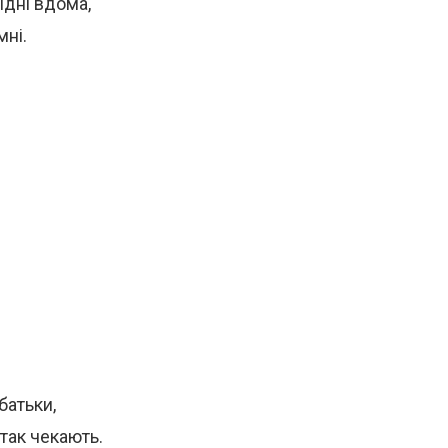
ідні вдома,
мні.
батьки,
 так чекають.