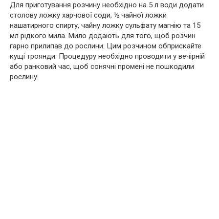
Для приготування розчину необхідно на 5 л води додати
столову ложку харчової соди, ½ чайної ложки
нашатирного спирту, чайну ложку сульфату магнію та 15
мл рідкого мила. Мило додають для того, щоб розчин
гарно прилипав до рослини. Цим розчином обприскайте
кущі троянди. Процедуру необхідно проводити у вечірній
або ранковий час, щоб сонячні промені не пошкодили
рослину.