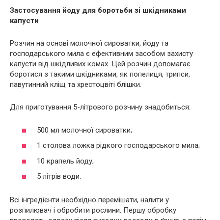
Застосування йоду для боротьби зі шкідниками
капусти
Розчин на основі молочної сироватки, йоду та
господарського мила є ефективним засобом захисту
капусти від шкідливих комах. Цей розчин допомагає
боротися з такими шкідниками, як попелиця, трипси,
павутинний кліщ та хрестоцвіті блішки.
Для приготування 5-літрового розчину знадобиться:
500 мл молочної сироватки;
1 столова ложка рідкого господарського мила;
10 крапель йоду;
5 літрів води.
Всі інгредієнти необхідно перемішати, налити у
розпилювач і обробити рослини. Першу обробку