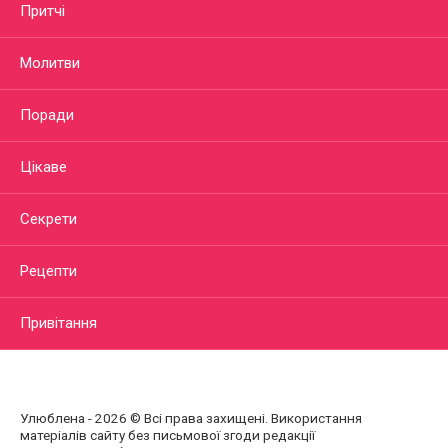
Притчі
Молитви
Поради
Цікаве
Секрети
Рецепти
Привітання
Улюблена - 2026 © Всі права захищені. Використання
матеріалів сайту без письмової згоди редакції