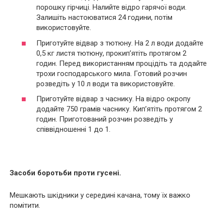
порошку гірчиці. Налийте відро гарячої води.
Залишіть настоюватися 24 години, потім
використовуйте.
Приготуйте відвар з тютюну. На 2 л води додайте
0,5 кг листя тютюну, прокип’ятіть протягом 2
годин. Перед використанням процідіть та додайте
трохи господарського мила. Готовий розчин
розведіть у 10 л води та використовуйте.
Приготуйте відвар з часнику. На відро окропу
додайте 750 грамів часнику. Кип’ятіть протягом 2
годин. Приготований розчин розведіть у
співвідношенні 1 до 1.
Засоби боротьби проти гусені.
Мешкають шкідники у середині качана, тому їх важко
помітити.