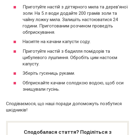
Приготуйте настій з дігтярного мила та дерев’яної
золи. На 5 л води додайте 200 грамів золи та
чайну ложку мила. Залишіть настоюватися 24
години. Приготованим розчином проведіть
обприскування.
Насипте на качани капусти соду.
Приготуйте настій з бадилля помідорів та
цибулевого лушпиння. Обробіть цим настоєм
капусту.
Зберіть гусениць руками.
Обприскайте качани солодкою водою, щоб оси
знищували гусінь.
Сподіваємося, що наші поради допоможуть позбутися
шкідників!
Сподобалася стаття? Поділіться з