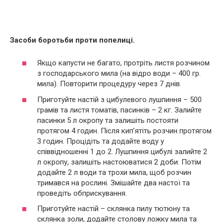
Засоби боротьби проти попелиці.
Якщо капусти не багато, протріть листя розчином
з господарського мила (на відро води – 400 гр.
мила). Повторити процедуру через 7 днів.
Приготуйте настій з цибулевого лушпиння – 500
грамів та листя томатів, пасинків – 2 кг. Залийте
пасинки 5 л окропу та залишіть постояти
протягом 4 годин. Після кип’ятіть розчин протягом
3 годин. Процідіть та додайте воду у
співвідношенні 1 до 2. Лушпиння цибулі залийте 2
л окропу, залишіть настоюватися 2 доби. Потім
додайте 2 л води та трохи мила, щоб розчин
тримався на рослині. Змішайте два настої та
проведіть обприскування.
Приготуйте настій – склянка пилу тютюну та
склянка золи, додайте столову ложку мила та