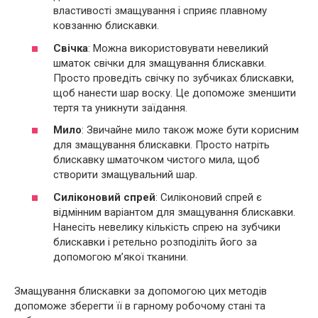
властивості змащування і сприяє плавному
ковзанню блискавки.
Свічка
: Можна використовувати невеликий
шматок свічки для змащування блискавки.
Просто проведіть свічку по зубчиках блискавки,
щоб нанести шар воску. Це допоможе зменшити
тертя та уникнути заїдання.
Мило
: Звичайне мило також може бути корисним
для змащування блискавки. Просто натріть
блискавку шматочком чистого мила, щоб
створити змащувальний шар.
Силіконовий спрей
: Силіконовий спрей є
відмінним варіантом для змащування блискавки.
Нанесіть невелику кількість спрею на зубчики
блискавки і ретельно розподіліть його за
допомогою м’якої тканини.
Змащування блискавки за допомогою цих методів
допоможе зберегти її в гарному робочому стані та