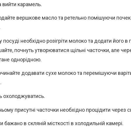
 вийти карамель.
одайте вершкове масло та ретельно помішуючи почека
.
у посуді необхідно розігріти молоко та додати його в
айте, почнуть утворюватися щільні часточки, але чер
тане однорідною.
очинайте додавати сухе молоко та перемішуючи варіть
.
ь охолоджуватись.
ньому присутні часточки необхідно процідити через с
и бажано в скляній місткості в холодильній камері.