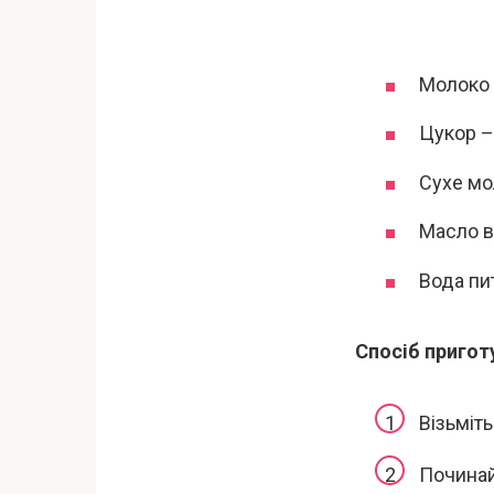
Молоко к
Цукор – 
Сухе мо
Масло в
Вода пи
Спосіб пригот
Візьміт
Починай