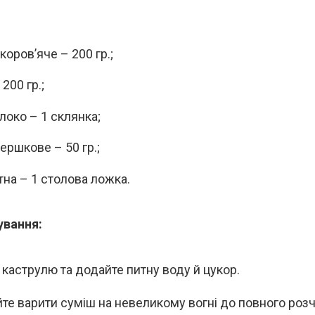
оров’яче – 200 гр.;
200 гр.;
локо – 1 склянка;
ершкове – 50 гр.;
тна – 1 столова ложка.
ування:
ь каструлю та додайте питну воду й цукор.
те варити суміш на невеликому вогні до повного роз