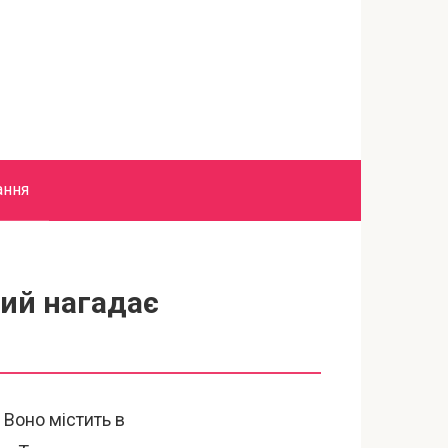
ання
ий нагадає
 Воно містить в