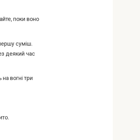
йте, поки воно
 першу суміш.
ез деякий час
 на вогні три
ито.