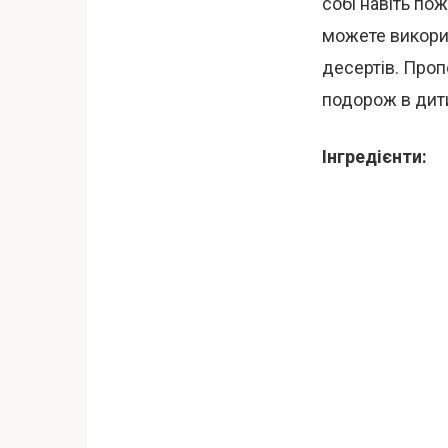
собі навіть пож
можете викорис
десертів. Про
подорож в дит
Інгредієнти: