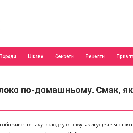
Поради
Цікаве
Секрети
Рецепти
Привіт
локо по-домашньому. Смак, як
а обожнюють таку солодку страву, як згущене молоко.