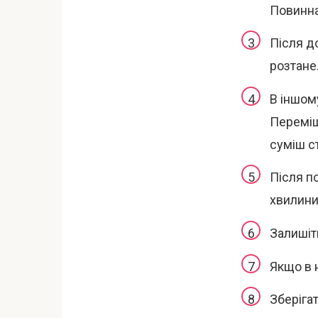
Повинна
Після д
розтане
В іншом
Переміш
суміш с
Після п
хвилини
Залишіт
Якщо в 
Зберігат