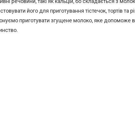
ивні речовини, такі як кальцій, бо складається з молок
товувати його для приготування тістечок, тортів та р
понуємо приготувати згущене молоко, яке допоможе в
инство.