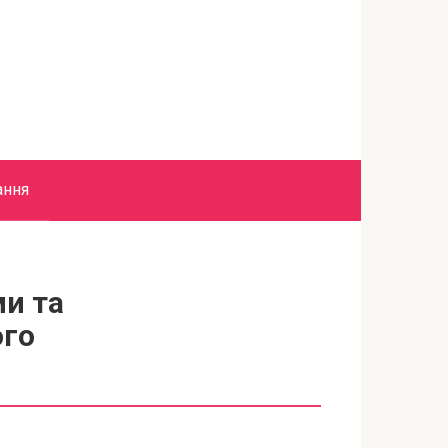
ання
и та
ого