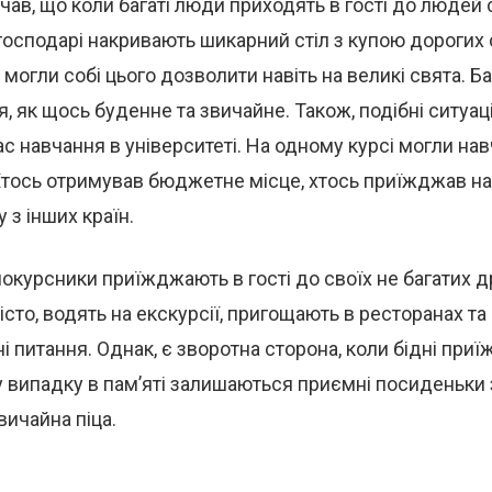
ічав, що коли багаті люди приходять в гості до людей
 господарі накривають шикарний стіл з купою дорогих 
е могли собі цього дозволити навіть на великі свята. Б
я, як щось буденне та звичайне. Також, подібні ситуац
ас навчання в університеті. На одному курсі могли н
 Хтось отримував бюджетне місце, хтось приїжджав н
 з інших країн.
нокурсники приїжджають в гості до своїх не багатих дру
істо, водять на екскурсії, пригощають в ресторанах т
ні питання. Однак, є зворотна сторона, коли бідні пр
у випадку в пам’яті залишаються приємні посиденьки 
вичайна піца.