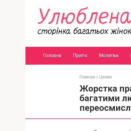
Перейти
к
контенту
Головна
Притчі
Молитви
Главная
»
Цікаве
Жорстка пра
багатими лю
переосмисл