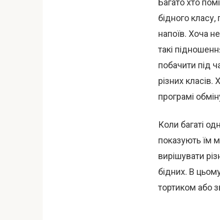
Багато хто пом
бідного класу,
напоїв. Хоча н
такі підношенн
побачити під ч
різних класів.
програмі обміну
Коли багаті од
показують їм м
вирішувати різ
бідних. В цьом
тортиком або з