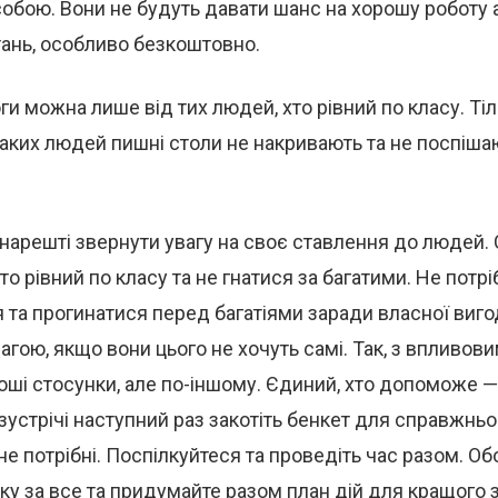
обою. Вони не будуть давати шанс на хорошу роботу
тань, особливо безкоштовно.
и можна лише від тих людей, хто рівний по класу. Тіл
таких людей пишні столи не накривають та не поспіша
 нарешті звернути увагу на своє ставлення до людей.
то рівний по класу та не гнатися за багатими. Не потр
та прогинатися перед багатіями заради власної виго
увагою, якщо вони цього не хочуть самі. Так, з впливо
оші стосунки, але по-іншому. Єдиний, хто допоможе 
 зустрічі наступний раз закотіть бенкет для справжньог
не потрібні. Поспілкуйтеся та проведіть час разом. Об
ку за все та придумайте разом план дій для кращого з