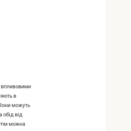
ьш впливовими
ляють в
. Вони можуть
 обід від
отім можна