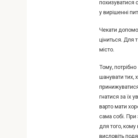
похизуватися с
у вирішенні пи
Чекати допомог
ціниться. Для 
місто.
Тому, потрібно
шанувати тих, х
принижуватися 
гнатися за їх 
варто мати хор
сама собі. При
для того, кому 
висловіть подя