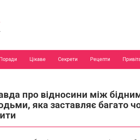
Поради
Цікаве
Секрети
Рецепти
Привіт
вда про відносини між бідним
дьми, яка заставляє багато ч
ити