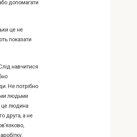
 або допомагати
ьки це не
ють показати
 Слід навчитися
ібно
ди. Не потрібно
вими людьми
— це людина
о друга, а не
ов’язково,
аробітку.