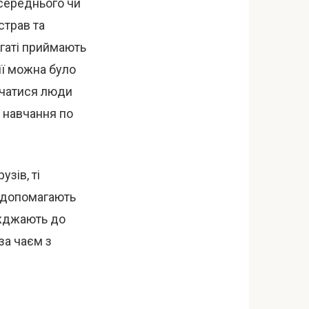
 середнього чи
страв та
агаті приймають
ії можна було
авчатися люди
а навчання по
зів, ті
а допомагають
иїжджають до
за чаєм з