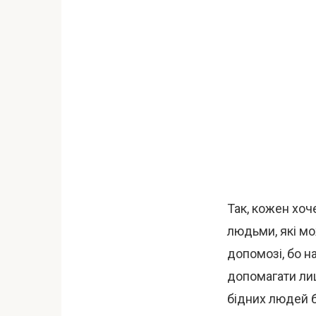
Так, кожен хоч
людьми, які мо
допомозі, бо н
допомагати лиш
бідних людей б