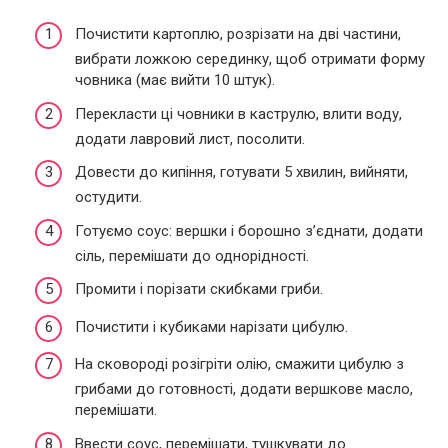
Почистити картоплю, розрізати на дві частини,
вибрати ложкою серединку, щоб отримати форму
човника (має вийти 10 штук).
Перекласти ці човники в каструлю, влити воду,
додати лавровий лист, посолити.
Довести до кипіння, готувати 5 хвилин, вийняти,
остудити.
Готуємо соус: вершки і борошно з’єднати, додати
сіль, перемішати до однорідності.
Промити і порізати скибками гриби.
Почистити і кубиками нарізати цибулю.
На сковороді розігріти олію, смажити цибулю з
грибами до готовності, додати вершкове масло,
перемішати.
Ввести соус, перемішати, тушкувати до