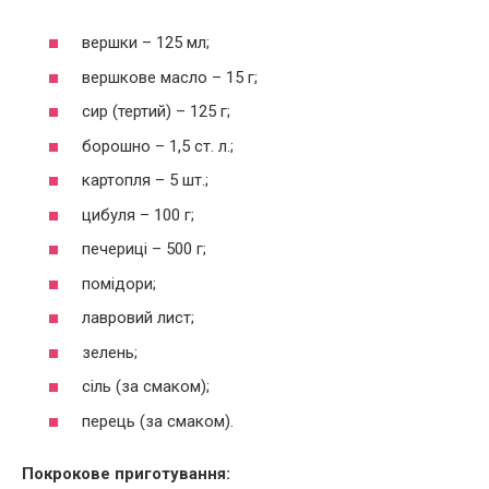
вершки – 125 мл;
вершкове масло – 15 г;
сир (тертий) – 125 г;
борошно – 1,5 ст. л.;
картопля – 5 шт.;
цибуля – 100 г;
печериці – 500 г;
помідори;
лавровий лист;
зелень;
сіль (за смаком);
перець (за смаком).
Покрокове приготування: