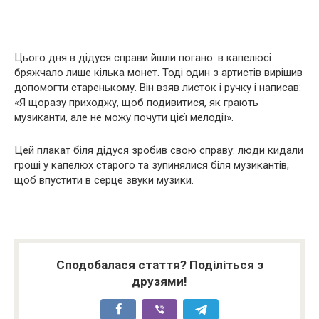
Цього дня в дідуся справи йшли погано: в капелюсі
бряжчало лише кілька монет. Тоді один з артистів вирішив
допомогти старенькому. Він взяв листок і ручку і написав:
«Я щоразу приходжу, щоб подивитися, як грають
музиканти, але не можу почути цієї мелодії».
Цей плакат біля дідуся зробив свою справу: люди кидали
гроші у капелюх старого та зупинялися біля музикантів,
щоб впустити в серце звуки музики.
Сподобалася стаття? Поділіться з
друзями!