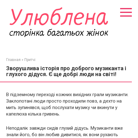
Перейти
к
контенту
Главная
»
Притчі
Зворушлива історія про доброго музиканта і
глухого дідуся. Є ще добрі люди на світі!
В підземному переході кожних вихідних грали музиканти.
Заклопотані люди просто проходили повз, а дехто на
мить зупинявся, щоб послухати музику чи вкинути у
капелюха кілька гривень.
Неподалік завжди сидів глухий дідусь. Музиканти вже
знали його, бо він любив дивитися, як вони рухають