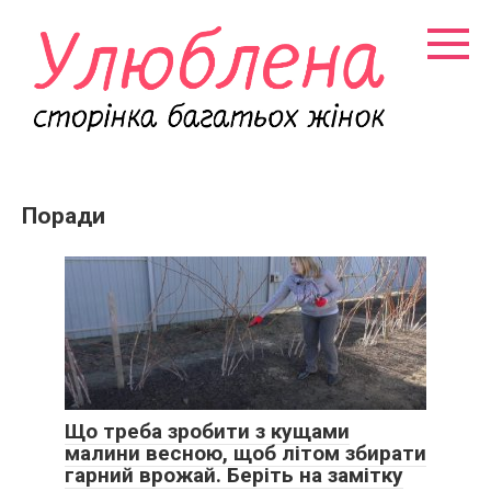
Перейти
к
контенту
Поради
Що треба зробити з кущами
малини весною, щоб літом збирати
гарний врожай. Беріть на замітку