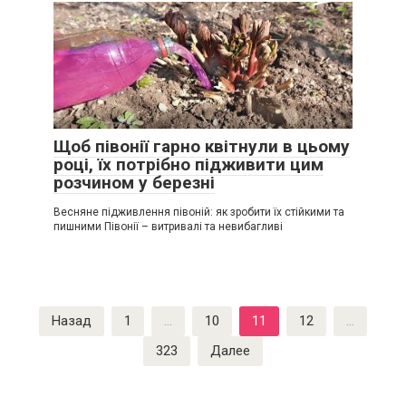
Щоб півонії гарно квітнули в цьому
році, їх потрібно підживити цим
розчином у березні
Весняне підживлення півоній: як зробити їх стійкими та
пишними Півонії – витривалі та невибагливі
Пагинация
Назад
1
…
10
11
12
…
записей
323
Далее