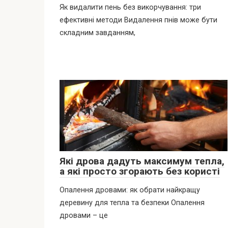
Як видалити пень без викорчування: три
ефективні методи Видалення пнів може бути
складним завданням,
Які дрова дадуть максимум тепла,
а які просто згорають без користі
Опалення дровами: як обрати найкращу
деревину для тепла та безпеки Опалення
дровами – це