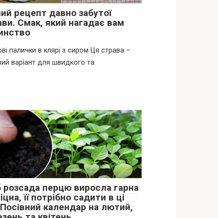
ний рецепт давно забутої
ави. Смак, який нагадає вам
инство
ві палички в клярі з сиром Ця страва –
ий варіант для швидкого та
 розсада перцю виросла гарна
іцна, її потрібно садити в ці
 Посівний календар на лютий,
езень та квітень