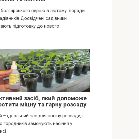
 болгарського перцю в лютому: поради
адівників Досвідчені садівники
ають підготовку до нового
ктивний засіб, який допоможе
остити міцну та гарну розсаду
 – ідеальний час для посіву розсади, і
о городників замочують насіння у
исі