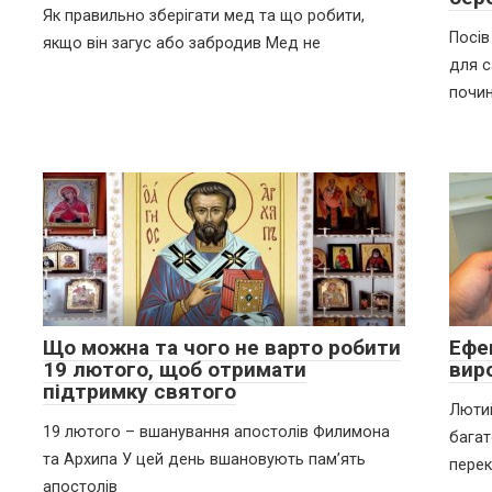
Як правильно зберігати мед та що робити,
Посів
якщо він загус або забродив Мед не
для с
почин
Що можна та чого не варто робити
Ефе
19 лютого, щоб отримати
вир
підтримку святого
Лютий
19 лютого – вшанування апостолів Филимона
багат
та Архипа У цей день вшановують пам’ять
перек
апостолів