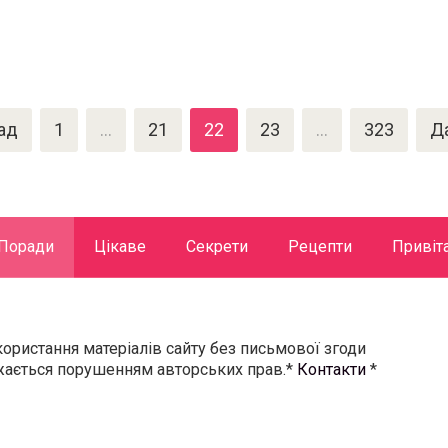
ад
1
…
21
22
23
…
323
Д
Поради
Цікаве
Секрети
Рецепти
Привіт
користання матеріалів сайту без письмової згоди
ажається порушенням авторських прав.*
Контакти
*