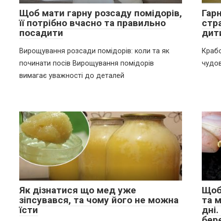
Щоб мати гарну розсаду помідорів,
Гар
її потрібно вчасно та правильно
стр
посадити
дит
Вирощування розсади помідорів: коли та як
Крабо
починати посів Вирощування помідорів
чудов
вимагає уважності до деталей
Як дізнатися що мед уже
Щоб
зіпсувався, та чому його не можна
та м
їсти
дні.
бер