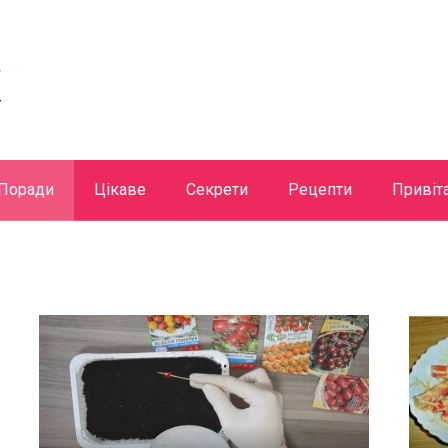
Поради
Цікаве
Секрети
Рецепти
Привіт