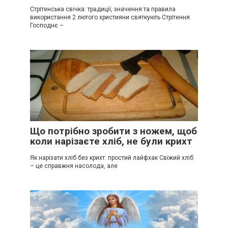
Стрітенська свічка: традиції, значення та правила
використання 2 лютого християни святкують Стрітення
Господнє –
Що потрібно зробити з ножем, щоб
коли нарізаєте хліб, не були крихт
Як нарізати хліб без крихт: простий лайфхак Свіжий хліб
– це справжня насолода, але