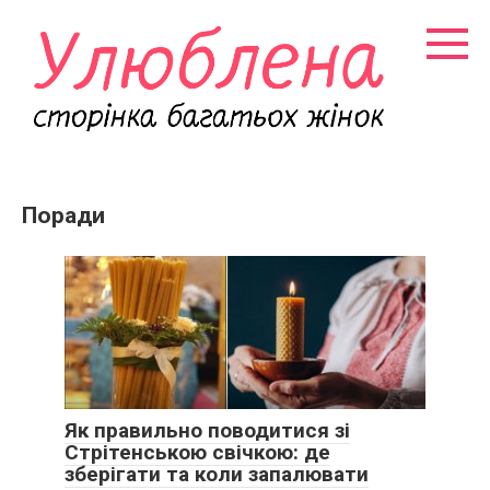
Перейти
к
контенту
Поради
Як правильно поводитися зі
Стрітенською свічкою: де
зберігати та коли запалювати