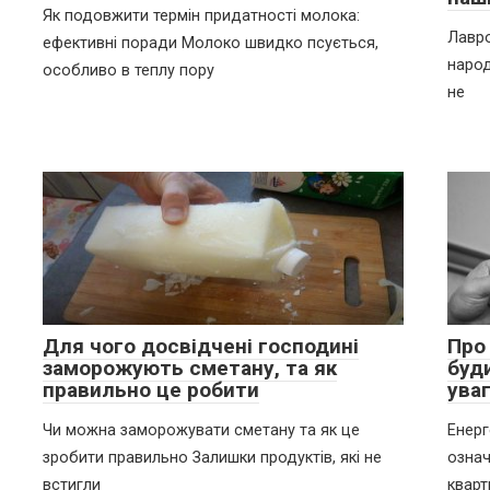
Як подовжити термін придатності молока:
Лавро
ефективні поради Молоко швидко псується,
народ
особливо в теплу пору
не
Для чого досвідчені господині
Про
заморожують сметану, та як
буди
правильно це робити
ува
Чи можна заморожувати сметану та як це
Енерг
зробити правильно Залишки продуктів, які не
озна
встигли
кварт