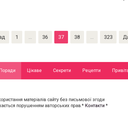
ад
1
…
36
37
38
…
323
Д
Поради
Цікаве
Секрети
Рецепти
Привіт
користання матеріалів сайту без письмової згоди
ажається порушенням авторських прав.*
Контакти
*