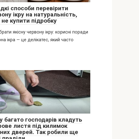
дкі способи перевірити
ону ікру на натуральність,
 не купити підробку
брати якісну червону ікру: корисні поради
на ікра — це делікатес, який часто
у багато господарів кладуть
рове листя під килимок
дних дверей. Так робили ще
і прадіди