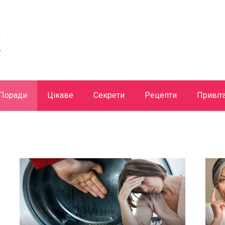
Поради
Цікаве
Секрети
Рецепти
Привіт