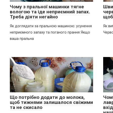
Чому з пральної машинки тягне
Шви
вологою та іде неприємний запах.
черв
Треба діяти негайно
щоб
Як доглядати за пральною машиною: усунення
Як ви
неприємного запаху та поганого прання Якщо
Черво
ваша пральна
Що потрібно додати до молока,
Чом
щоб тижнями залишалося свіжими
лав
та не скисало
вхі
наш