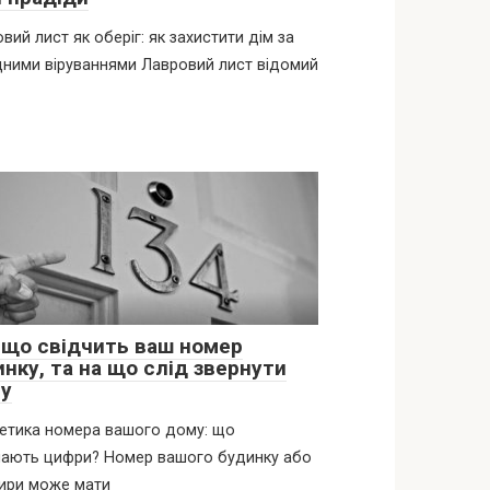
вий лист як оберіг: як захистити дім за
ними віруваннями Лавровий лист відомий
 що свідчить ваш номер
нку, та на що слід звернути
гу
етика номера вашого дому: що
чають цифри? Номер вашого будинку або
ири може мати