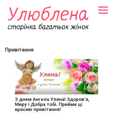
Перейти
к
контенту
Привітання
З днем Ангела Уляна! Здоров’я,
Миру і Добра тобі. Прийми ці
красиві привітання!