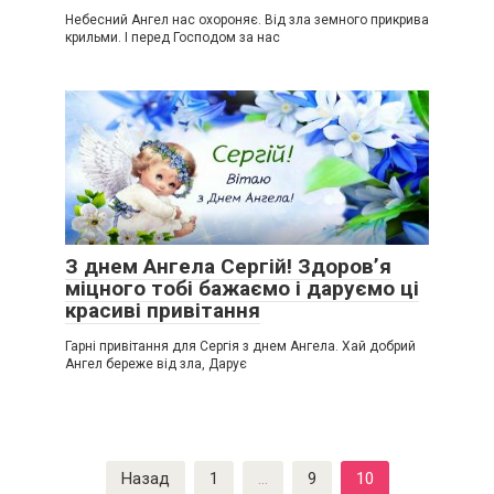
Небесний Ангел нас охороняє. Від зла земного прикрива
крильми. І перед Господом за нас
З днем Ангела Сергій! Здоров’я
міцного тобі бажаємо і даруємо ці
красиві привітання
Гарні привітання для Сергія з днем Ангела. Хай добрий
Ангел береже від зла, Дарує
Пагинация
Назад
1
…
9
10
записей