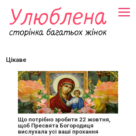
Перейти
к
контенту
Цікаве
Що потрібно зробити 22 жовтня,
щоб Пресвята Богородиця
вислухала усі ваші прохання