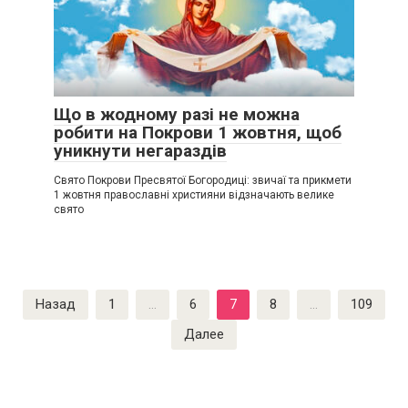
Що в жодному разі не можна
робити на Покрови 1 жовтня, щоб
уникнути негараздів
Свято Покрови Пресвятої Богородиці: звичаї та прикмети
1 жовтня православні християни відзначають велике
свято
Пагинация
Назад
1
…
6
7
8
…
109
записей
Далее